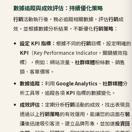
數據追蹤與成效評估：持續優化策略
行銷
活動執行後，務必追蹤相關數據，評估
行銷
成
效，並根據數據分析結果，不斷優化
行銷策略
：
設定 KPI 指標：
根據不同的
行銷
目標，設定明確的
KPI
（Key Performance Indicator，關鍵績效指
標），例如：網站流量、
社群媒體
粉絲數、銷售
額、客單價等。
數據追蹤：
利用
Google Analytics
、
社群媒體
分
析工具等，追蹤各項
KPI
指標的數據變化。
成效評估：
定期分析
行銷
活動的成效，找出表現良
透過以上
行銷策略
的有效運用，能讓您的店面在
裝
潢
後迅速吸引客流、建立品牌形象，並加速
投資回