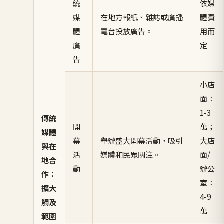
統
依媒
媒
在地方報紙、雜誌或廣播
體費
體
電台投放廣告。
用而
廣
定
告
小店
面：
1-3
傳統
開
萬；
媒體
幕
舉辦盛大開幕活動，吸引
大店
與在
活
媒體和民眾關注。
面/
地合
動
辦公
作：
室：
擴大
4-9
觸及
萬
範圍