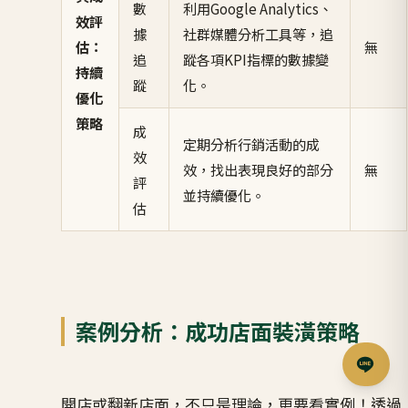
數
利用Google Analytics、
效評
據
社群媒體分析工具等，追
估：
無
追
蹤各項KPI指標的數據變
持續
蹤
化。
優化
策略
成
定期分析行銷活動的成
效
效，找出表現良好的部分
無
評
並持續優化。
估
案例分析：成功店面裝潢策略
開店或翻新店面，不只是理論，更要看實例！透過