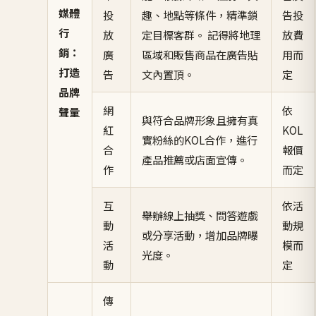
媒體
投
趣、地點等條件，精準鎖
告投
行
放
定目標客群。 記得將地理
放費
銷：
廣
區域和販售商品在廣告貼
用而
打造
告
文內置頂。
定
品牌
網
依
聲量
與符合品牌形象且擁有真
紅
KOL
實粉絲的KOL合作，進行
合
報價
產品推薦或店面宣傳。
作
而定
互
依活
舉辦線上抽獎、問答遊戲
動
動規
或分享活動，增加品牌曝
活
模而
光度。
動
定
傳