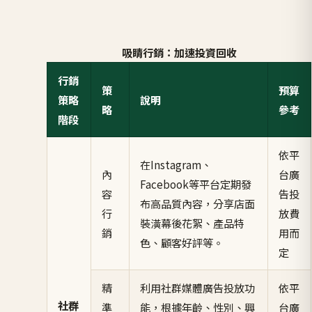
吸睛行銷：加速投資回收
行銷
策
預算
策略
說明
略
參考
階段
依平
在Instagram、
內
台廣
Facebook等平台定期發
容
告投
布高品質內容，分享店面
行
放費
裝潢幕後花絮、產品特
銷
用而
色、顧客好評等。
定
精
利用社群媒體廣告投放功
依平
社群
準
能，根據年齡、性別、興
台廣