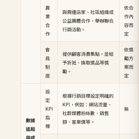
異
依合
與周邊店家、社區組織或
業
作內
公益團體合作，舉辦聯合
合
容而
行銷活動。
作
定
會
依獎
提供顧客消費集點，並給
員
勵方
予折抵、換取獎品等獎
制
案而
勵。
度
定
設
根據行銷目標設定明確的
定
KPI，例如：網站流量、
KPI
無
社群媒體粉絲數、銷售
指
數據
額、客單價等。
標
追蹤
與成