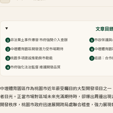
文章目
非法棄土事件爆發 市府強勢介入查辦
市容保護與
1
5
中壢體育園區開發潛力受市場期待
中壢體育園
2
6
桃園多項建設推動房市動能
結語：合作
3
7
市府強化法治監督 維護開發品質
4
中壢體育園區作為桃園市近年最受矚目的大型開發項目之一
者目光。正當市場對區域未來充滿期待時，卻爆出周邊出現
開發秩序，桃園市政府迅速展開跨局處聯合稽查，強力展現