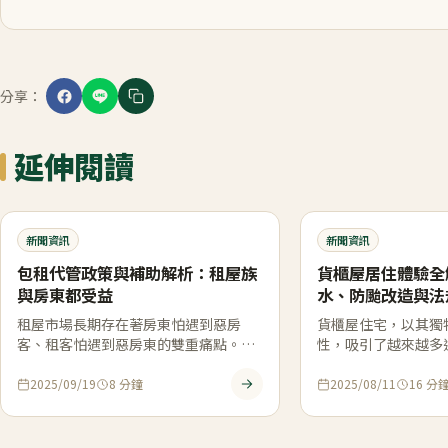
分享：
延伸閱讀
新聞資訊
新聞資訊
包租代管政策與補助解析：租屋族
貨櫃屋居住體驗全
與房東都受益
水、防颱改造與法
租屋市場長期存在著房東怕遇到惡房
貨櫃屋住宅，以其獨
客、租客怕遇到惡房東的雙重痛點。房
性，吸引了越來越多
東擔心收不到租金、房屋被損壞，租客
的人們。然而，「貨
則害怕租金 […]
驗：隔熱、防 […]
2025/09/19
8
分鐘
2025/08/11
16
分