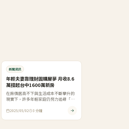
新聞資訊
年輕夫妻靠理財圓購屋夢 月收8.6
萬撐起台中1600萬新房
在房價居高不下與生活成本不斷攀升的
現實下，許多年輕家庭仍努力追尋「有
殼人生」的夢想。近日，一對台中小主
管夫妻在 […]
2025/05/02
3
分鐘