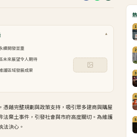
1
錄
▾
永續開發並重
2
區未來展望令人期待
維護區域發展成果
3
4
，憑藉完整規劃與政策支持，吸引眾多建商與購屋
非法棄土事件，引發社會與市府高度關切。為維護
5
執法決心。