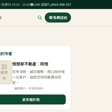
至週日 09:00 - 20:00
LINE 諮詢
0910-098-337
章
免費諮詢
關於作者
愷想家不動產
｜
阿愷
在地深耕、誠信服務，用心陪伴每
顧問
一位客戶，協助您找到最適合的
照
家。
（顧問簡介・年資待提供）
更多關於我