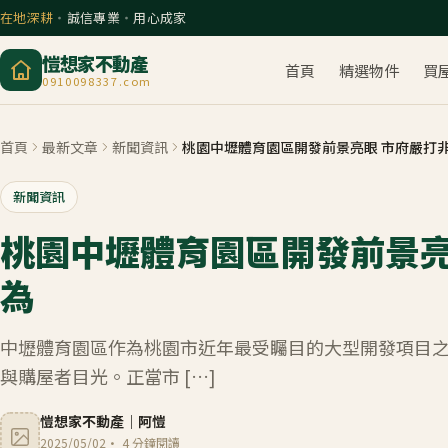
在地深耕
・
誠信專業
・
用心成家
愷想家不動產
首頁
精選物件
買
0910098337.com
首頁
最新文章
新聞資訊
桃園中壢體育園區開發前景亮眼 市府嚴打
新聞資訊
桃園中壢體育園區開發前景亮
為
中壢體育園區作為桃園市近年最受矚目的大型開發項目
與購屋者目光。正當市 […]
愷想家不動產
｜
阿愷
2025/05/02
·
4
分鐘閱讀