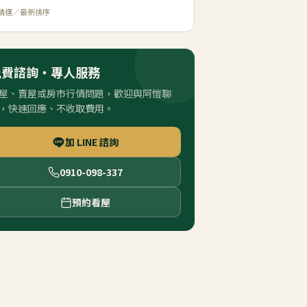
精選／最新排序
免費諮詢・專人服務
屋、賣屋或房市行情問題，歡迎與阿愷聊
，快速回應、不收取費用。
加 LINE 諮詢
0910-098-337
預約看屋