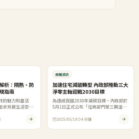
新聞資訊
解析：隔熱、防
加速住宅減碳轉型 內政部推動三大
規指南
淨零主軸迎戰2030目標
特的魅力和靈活
為達成我國2030年減碳目標，內政部於
追求另類生活空間
5月1日正式公布「住商部門第三期溫室
櫃屋」的居住體
氣體減量行動方案」，積極回應環境部
所 […]
鐘
2025/05/19
4
分鐘