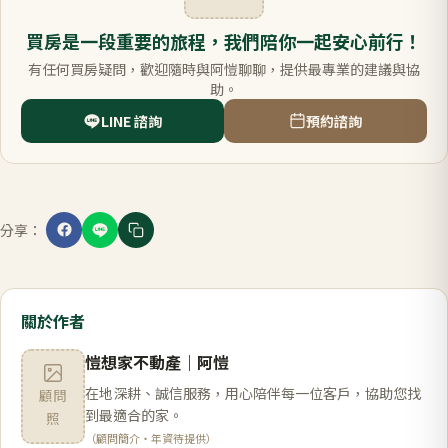
買房是一段重要的旅程，我們陪你一起安心前行！
有任何買房疑問，歡迎隨時與阿愷聊聊，提供最專業的建議與協
助。
LINE 諮詢
預約諮詢
分享：
關於作者
愷想家不動產
｜
阿愷
在地深耕、誠信服務，用心陪伴每一位客戶，協助您找
顧問
到最適合的家。
照
（顧問簡介・年資待提供）