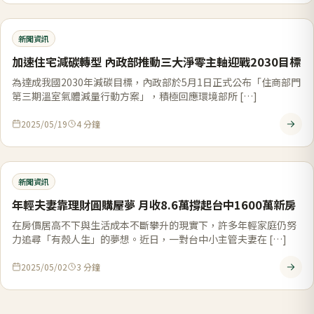
新聞資訊
加速住宅減碳轉型 內政部推動三大淨零主軸迎戰2030目標
為達成我國2030年減碳目標，內政部於5月1日正式公布「住商部門
第三期溫室氣體減量行動方案」，積極回應環境部所 […]
2025/05/19
4
分鐘
新聞資訊
年輕夫妻靠理財圓購屋夢 月收8.6萬撐起台中1600萬新房
在房價居高不下與生活成本不斷攀升的現實下，許多年輕家庭仍努
力追尋「有殼人生」的夢想。近日，一對台中小主管夫妻在 […]
2025/05/02
3
分鐘