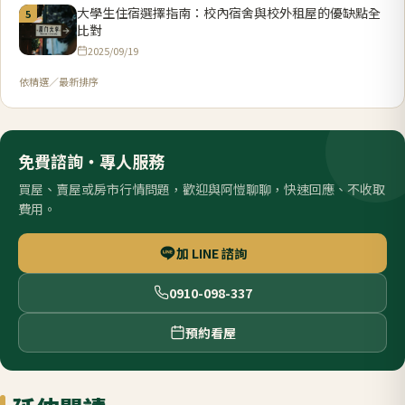
大學生住宿選擇指南：校內宿舍與校外租屋的優缺點全
5
比對
2025/09/19
依精選／最新排序
免費諮詢・專人服務
買屋、賣屋或房市行情問題，歡迎與阿愷聊聊，快速回應、不收取
費用。
加 LINE 諮詢
0910-098-337
預約看屋