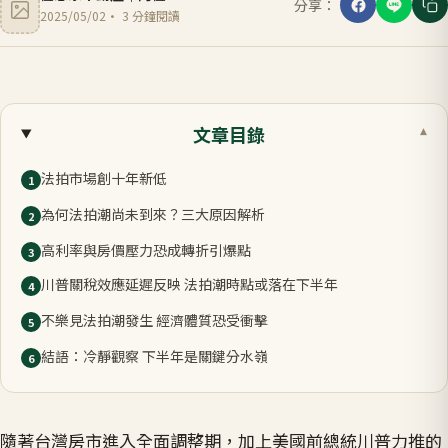
分享：
2025/05/02
·
3
分鐘閱讀
文章目錄
▾
法拍市場創十年新低
1
為何法拍潮尚未到來？三大原因解析
2
高利率與房價壓力恐成轉折引爆點
3
川普關稅效應延遲反映 法拍潮時點或落在下半年
4
不樂見法拍潮發生 經濟體質恐受衝擊
5
結語：冷靜觀察 下半年是關鍵分水嶺
6
隨著台灣房市進入全面調整期，加上美國前總統川普力推的