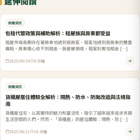
延伸閱讀
新聞資訊
包租代管政策與補助解析：租屋族與房東都受益
租屋市場長期存在著房東怕遇到惡房客、租客怕遇到惡房東的雙重
痛點。房東擔心收不到租金、房屋被損壞，租客則害怕租金 […]
2025/09/19
8
分鐘
新聞資訊
貨櫃屋居住體驗全解析：隔熱、防水、防颱改造與法規指
南
貨櫃屋住宅，以其獨特的魅力和靈活性，吸引了越來越多追求另類
生活空間的人們。然而，「貨櫃屋」的居住體驗：隔熱、防 […]
2025/08/11
16
分鐘