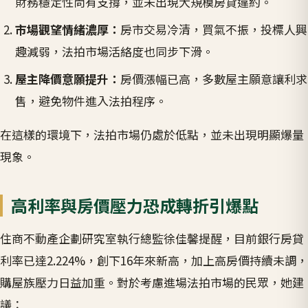
財務穩定性尚有支撐，並未出現大規模房貸違約。
市場觀望情緒濃厚：
房市交易冷清，買氣不振，投標人興
趣減弱，法拍市場活絡度也同步下滑。
屋主降價意願提升：
房價漲幅已高，多數屋主願意讓利求
售，避免物件進入法拍程序。
在這樣的環境下，法拍市場仍處於低點，並未出現明顯爆量
現象。
高利率與房價壓力恐成轉折引爆點
住商不動產企劃研究室執行總監徐佳馨提醒，目前銀行房貸
利率已達2.224%，創下16年來新高，加上高房價持續未調，
購屋族壓力日益加重。對於考慮進場法拍市場的民眾，她建
議：