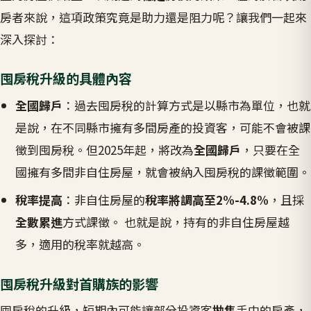
房者來說，這項政策究竟是助力還是阻力呢？讓我們一起來
深入探討：
囤房稅升級的具體內容
全國歸戶
：過去囤房稅的計算方式是以縣市為單位，也就
是說，在不同縣市擁有多間房產的投資客，可能不會被課
徵到囤房稅。但2025年起，將改為
全國歸戶
，只要在全
國擁有多間非自住房屋，就會被納入囤房稅的課徵範圍。
稅率提高
：非自住房屋的
稅率將調高至2%-4.8%
，且採
全數累進
方式課徵。 也就是說，持有的非自住房屋越
多，適用的稅率就越高。
囤房稅升級對首購族的影響
囤房稅的升級，短期內可能讓部分投資客
拋售
手中的房產，