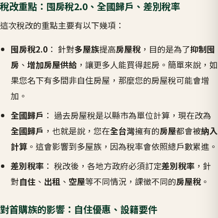
稅改重點：囤房稅2.0、全國歸戶、差別稅率
這次稅改的重點主要有以下幾項：
囤房稅2.0
： 針對
多屋族
提高
房屋稅
，目的是為了
抑制囤
房
、
增加房屋供給
，讓更多人能買得起房。簡單來說，如
果您名下有多間非自住房屋，那麼您的房屋稅可能會增
加。
全國歸戶
： 過去房屋稅是以縣市為單位計算，現在改為
全國歸戶
，也就是說，您在
全台灣
擁有的
房屋
都會被
納入
計算
。這會影響到多屋族，因為稅率會依照總戶數累進。
差別稅率
： 稅改後，各地方政府必須訂定
差別稅率
，針
對
自住
、
出租
、
空屋
等不同情況，課徵不同的
房屋稅
。
對首購族的影響：自住優惠、設籍要件