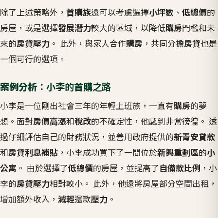
除了上述策略外，
首購族
還可以考慮選擇
小坪數
、
低總價
的
房屋，或是選擇
發展潛力
較大的區域，以降低
購房
門檻和未
來的
房貸壓力
。 此外，與家人合作
購房
，共同分擔
房貸
也是
一個可行的選項。
案例分析
：小李的
首購
之路
小李是一位剛出社會三年的年輕上班族，一直有
購房
的夢
想。面對
房價高漲
和
稅改
的不確定性，他感到非常徬徨。 透
過仔細評估自己的財務狀況，並善用政府提供的
新青安貸款
和
房貸利息補貼
，小李成功買下了一間位於
新興重劃區
的
小
公寓
。 由於選擇了
低總價
的房屋，並提高了
自備款比例
，小
李的
房貸壓力
相對較小。 此外，他還將房屋部分空間出租，
增加額外收入，
減輕
還款
壓力
。