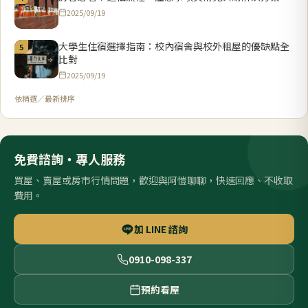
2025/09/19
大學生住宿選擇指南：校內宿舍與校外租屋的優缺點全
5
比對
2025/09/19
依精選／最新排序
免費諮詢・專人服務
買屋、賣屋或房市行情問題，歡迎與阿愷聊聊，快速回應、不收取
費用。
加 LINE 諮詢
0910-098-337
預約看屋