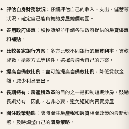
評估自身財務狀況
：仔細評估自己的收入、支出、儲蓄等
狀況，確定自己能負擔的
房屋總價
範圍。
善用政府優惠
：積極瞭解並申請各項政府提供的
房貸優惠
和
補貼
。
比較各家銀行方案
：多方比較不同銀行的
房貸利率
、貸款
成數、還款方式等條件，選擇最適合自己的方案。
提高自備款比例
：盡可能提高
自備款比例
，降低貸款金
額，減少利息支出。
長期持有
：
房產稅改革
的目的之一是抑制短期炒房，鼓勵
長期持有。因此，若非必要，避免短期內買賣房屋。
關注政策動態
：隨時關注
房產稅
和
房貸
相關政策的最新動
態，及時調整自己的
購房策略
。