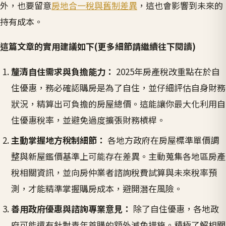
外，也要留意
房地合一稅與舊制差異
，這也會影響到未來的
持有成本。
這篇文章的實用建議如下(更多細節請繼續往下閱讀)
釐清自住需求與負擔能力：
2025年房產稅改重點在於自
住優惠，務必確認購房是為了自住，並仔細評估自身財務
狀況，精算出可負擔的房屋總價。這能讓你最大化利用自
住優惠稅率，並避免過度擴張財務槓桿。
主動掌握地方稅制細節：
各地方政府在房屋標準單價調
整與新屋鑑價基準上可能存在差異。主動蒐集各地區房產
稅相關資訊，並向房仲業者諮詢稅費試算與未來稅率預
測，才能精準掌握購房成本，避開潛在風險。
善用政府優惠與諮詢專業意見：
除了自住優惠，各地政
府可能還有針對青年首購的額外減免措施。積極了解相關