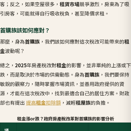
客；反之，如果空屋很多，
租賃市場
競爭激烈，房東為了吸
引房客，可能就得自行吸收稅負，甚至降價求租。
首購族該如何應對？
那麼，身為
首購族
，我們該如何應對這次稅改可能帶來的
租
金
波動呢？
總之，
2025
年房產稅改對
租金
的影響，並非單純的上漲或下
跌，而是取決於市場的供需動態。身為
首購族
，我們要保持
敏銳的觀察力，隨時掌握市場資訊，並善用政府提供的資
源，才能在這次稅改中，找到最適合自己的居住方案。財政
部也有提出
提高
租金
扣除額
，減輕
租屋族
的負擔。
租金漲or跌？政府房產稅改革對首購族的影響分析
議