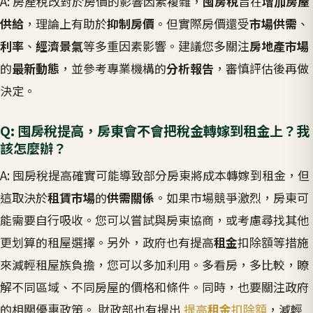
A: 房產稅改對於房價的影響因素複雜，
囤房稅
旨在
增加房屋
供給
，理論上有助於
抑制房價
。但實際房價還受
市場供需
、
利率
、
經濟景氣
等多重因素影響。建議您多關注
房地產市場
的
最新動態
，並參考專業機構的
分析報告
，審慎評估後再做
決定。
Q: 囤房稅提高，房東會不會把稅金轉嫁到租金上？我
該怎麼辦？
A: 囤房稅提高確實可能導致部分房東將成本轉嫁到租金，但
這取決於
租賃市場
的
供需關係
。如果市場競爭激烈，房東可
能需要自行吸收。您可以嘗試與房東協商，或考慮尋找其他
更划算的租屋選擇。另外，政府也有提高
租金
扣除額等措施
來減輕租屋族負擔，您可以多加利用。多看房，多比較，瞭
解不同區域、不同房屋的價格和條件。同時，也要關注政府
的相關優惠政策。 財政部也有提出
提高
租金
扣除額
，減輕