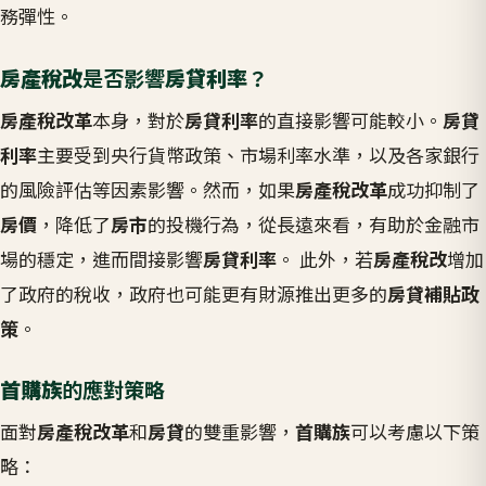
務彈性。
房產稅改
是否影響
房貸利率
？
房產稅改革
本身，對於
房貸利率
的直接影響可能較小。
房貸
利率
主要受到央行貨幣政策、市場利率水準，以及各家銀行
的風險評估等因素影響。然而，如果
房產稅改革
成功抑制了
房價
，降低了
房市
的投機行為，從長遠來看，有助於金融市
場的穩定，進而間接影響
房貸利率
。 此外，若
房產稅改
增加
了政府的稅收，政府也可能更有財源推出更多的
房貸補貼政
策
。
首購族
的應對策略
面對
房產稅改革
和
房貸
的雙重影響，
首購族
可以考慮以下策
略：