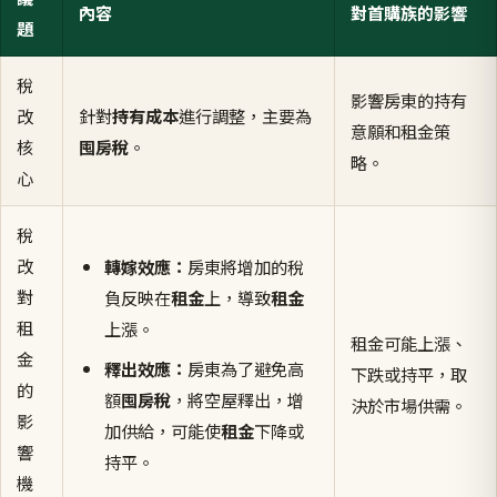
內容
對首購族的影響
題
稅
影響房東的持有
改
針對
持有成本
進行調整，主要為
意願和租金策
核
囤房稅
。
略。
心
稅
改
轉嫁效應：
房東將增加的稅
對
負反映在
租金
上，導致
租金
租
上漲。
租金可能上漲、
金
釋出效應：
房東為了避免高
下跌或持平，取
的
額
囤房稅
，將空屋釋出，增
決於市場供需。
影
加供給，可能使
租金
下降或
響
持平。
機