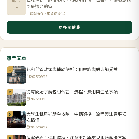
顧問
到最適合的家。
照
（顧問簡介・年資待提供）
更多關於我
熱門文章
包租代管政策與補助解析：租屋族與房東都受益
1
2025/09/19
從零開始了解包租代管：流程、費用與注意事項
2
2025/09/19
大學生租屋補助全攻略：申請資格、流程與注意事項一
3
次搞懂
2025/09/19
房客必看！退租流程、注意事項與常見糾紛解決方案
4