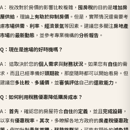
A： 稅改對於房價的影響比較複雜，
囤房稅
的目的是
增加房
屋供給
，理論上
有助於抑制房價
。但是，實際情況還需要考
慮
市場供需
、
利率
、
經濟景氣
等因素。建議您多關注
房地產
市場
的
最新動態
，並參考專業機構的
分析報告
。
Q：現在是進場的好時機嗎？
A： 這取決於您的
個人需求
與
財務狀況
。如果您有
自住
的需
求，而且已經準備好
頭期款
，那麼隨時都可以開始看房。但
建議您
多比較
、
多議價
，並
審慎評估
自己的
還款能力
。
Q：如何利用稅務優惠降低購房成本？
A：
首先
，確認您的房屋符合
自住
的
定義
，並且
完成設籍
，
以享有
優惠稅率
。
其次
，多瞭解各地方政府的
房產稅優惠政
策
，例如針對
青年首購
、
弱勢族群
等，可能有額外的
減免措