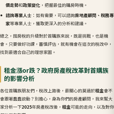
價走勢
和
政策變化
，把握最佳的購房時機。
諮詢專業人士
：如有需要，可以諮詢
房地產顧問、稅務專
家
等專業人士，獲取更深入的分析和建議。
總之，囤房稅的升級對於首購族來說，既是挑戰，也是機
會。只要做好功課，審慎評估，就有機會在這次的稅改中，
找到最適合自己的理想家園。
租金漲or跌？政府房產稅改革對首購族
的影響分析
各位首購族朋友們，稅改上路後，最關心的莫過於
租金
會不
會跟著蠢蠢欲動？別擔心，身為你們的房產顧問，我來幫大
家分析一下
2025
年房產稅改後，
租金
可能的走向，以及對你