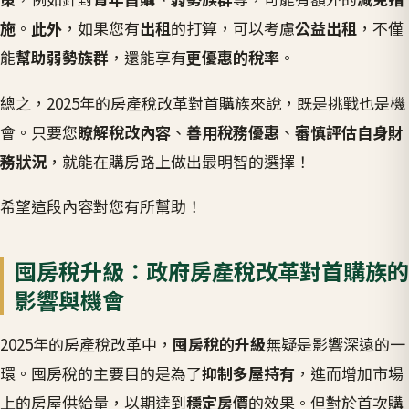
施
。
此外
，如果您有
出租
的打算，可以考慮
公益出租
，不僅
能
幫助弱勢族群
，還能享有
更優惠的稅率
。
總之，2025年的房產稅改革對首購族來說，既是挑戰也是機
會。只要您
瞭解稅改內容
、
善用稅務優惠
、
審慎評估自身財
務狀況
，就能在購房路上做出最明智的選擇！
希望這段內容對您有所幫助！
囤房稅升級：政府房產稅改革對首購族的
影響與機會
2025年的房產稅改革中，
囤房稅的升級
無疑是影響深遠的一
環。囤房稅的主要目的是為了
抑制多屋持有
，進而增加市場
上的房屋供給量，以期達到
穩定房價
的效果。但對於首次購