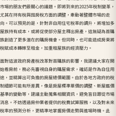
市場的朋友們最關心的議題。即將到來的2025年稅制變革，
尤其在持有稅與囤房稅方面的調整，牽動著整體市場的走
向。可以預見的是，針對非自用住宅稅率的調升，將增加多
屋族持有成本，或將促使部分屋主釋出房產，這無疑為首購
族創造了更多潛在的購房機會。但同時，也可能造成房東將
稅賦成本轉嫁至租金，加重租屋族的經濟壓力。
面對這波政府房產稅改革對首購族的影響，我建議大家在開
始看房前，務必先審視自身的購屋需求，確認是作為自住用
途，並精算出可負擔的房屋總價範圍。由於各地方政府的稅
制細節可能有所差異，像是房屋標準單價的調整、新屋鑑價
基準的變動等，建議主動蒐集相關資訊，避免盲目跟從市場
消息。不妨透過房仲業者提供的稅費試算服務，以及對未來
稅率的預測分析，更精準地掌握房價走勢與進場時機。此