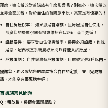
那麼，這次稅改對首購族有什麼影響呢？別擔心，這次稅改
並非全面加稅，對於
自住
的首購族來說，其實是有
優惠
的！
自住房屋稅率
： 如果您是
首購族
，且房屋是
自住
使用，
那麼您的房屋稅率有機會維持在
1.2%
，甚至
更低
！
設籍要件
： 要享受自住優惠稅率，
房屋
必須
設籍
，也就
是您、配偶或直系親屬必須將
戶籍遷入
該房屋。
戶數限制
： 自住優惠有
戶數限制
，目前規定是
3戶以內
。
提醒您
，務必確認您的房屋符合
自住
的
定義
，並且
完成設
籍
，才能享有
優惠稅率
喔！
首購族常見問題
Q：稅改後，房價會漲還是跌？