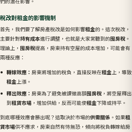
們的潛在影響。
稅改對租金的影響機制
首先，我們要了解房產稅改是如何影響
租金
的。這次稅改，
主要針對
持有成本
進行調整，也就是大家常聽到的
囤房稅
。
理論上，
囤房稅
提高，房東持有空屋的成本增加，可能會有
兩種反應：
轉嫁效應：
房東將增加的稅負，直接反映在
租金
上，導致
租金
上漲。
釋出效應：
房東為了避免被課徵高額
囤房稅
，將空屋釋出
到
租賃市場
，增加供給，反而可能使
租金
下降或持平。
到底哪種效應會勝出呢？這取決於市場的
供需關係
。如果
租
賃市場
供不應求，房東自然有恃無恐，傾向將稅負轉嫁給房