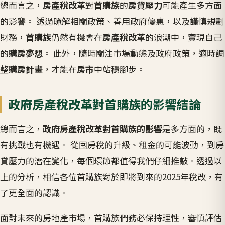
總而言之，
房產稅改革
對
首購族
的
房貸壓力
可能產生多方面
的影響。 透過瞭解相關政策、善用政府優惠，以及謹慎規劃
財務，
首購族
仍然有機會在
房產稅改革
的浪潮中，實現自己
的
購房夢想
。 此外，隨時關注市場動態及政府政策，適時調
整
購房計畫
，才能在
房市
中站穩腳步。
政府房產稅改革對首購族的影響結論
總而言之，
政府房產稅改革對首購族的影響
是多方面的，既
有挑戰也有機遇。 從囤房稅的升級、租金的可能波動，到房
貸壓力的潛在變化，每個環節都值得我們仔細推敲。透過以
上的分析，相信各位首購族對於即將到來的2025年稅改，有
了更全面的認識。
面對未來的房地產市場，首購族們務必保持理性，審慎評估