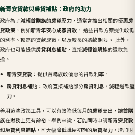
新青安貸款
與
房貸補貼
：政府的助力
政府為了
減輕首購族
的
房貸壓力
，通常會推出相關的優惠
房
貸政策
，例如
新青年安心成家貸款
。 這些貸款方案提供較低
的利率、較高的貸款成數，以及較長的還款期限 。 此外，
政府也可能提供
房貸利息補貼
，直接
減輕首購族
的還款負
擔。
新青安貸款
：提供首購族較優惠的貸款利率。
房貸利息補貼
：政府直接補貼部分
房貸利息
，
減輕
還款
壓
力
。
善用這些政策工具，可以有效降低每月的
房貸
支出，讓
首購
族
在財務上更有餘裕。舉例來說，若能同時申請
新青安貸款
和
房貸利息補貼
，可大幅降低購屋初期的
房貸壓力
，增加財