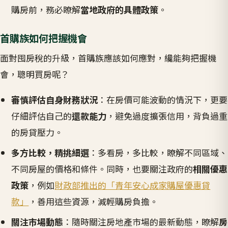
購房前，務必瞭解
當地政府的具體政策
。
首購族如何把握機會
面對囤房稅的升級，首購族應該如何應對，纔能夠把握機
會，聰明買房呢？
審慎評估自身財務狀況
：在房價可能波動的情況下，更要
仔細評估自己的
還款能力
，避免過度擴張信用，背負過重
的房貸壓力。
多方比較，精挑細選
：多看房，多比較，瞭解不同區域、
不同房屋的價格和條件。同時，也要關注政府的
相關優惠
政策
，例如
財政部推出的「青年安心成家購屋優惠貸
款」
，善用這些資源，減輕購房負擔。
關注市場動態
：隨時關注房地產市場的最新動態，瞭解
房