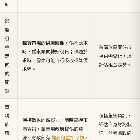
制
影
響
租
租賃市場
的
供需關係
。供不應求
金
首購族需關注市
時，房東傾向轉嫁稅負；供過於
走
場供需變化，以
求時，房東可能自行吸收或降價
向
評估租金走勢。
求租。
的
關
鍵
首
購
積極蒐集資訊，
保持敏銳的觀察力，隨時掌握市
族
評估自身財務狀
場資訊，並善用政府提供的資
應
況，並考慮政府
源。財政部有
提高
租金
扣除額
，