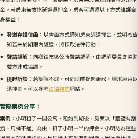
金。若房東無故拖延返還押金，房客可透過以下方式維護自
身權益：
發送存證信函
：以書面方式通知房東返還押金，並明確告
知若未於期限內返還，將採取法律行動。
聲請調解
：向鄉鎮市區公所聲請調解，由調解委員會協助
雙方達成協議。
提起訴訟
：若調解不成，可向法院提起訴訟，請求房東返
還押金。可以參考
法律諮詢
網站。
實際案例分享：
案例：
小明租了一間公寓，租約到期後，房東以「牆壁有刮
痕、馬桶不通」為由，扣了小明一半的押金。小明認為這些
損壞並非他造成的，且馬桶本來就有些問題，因此拒絕接