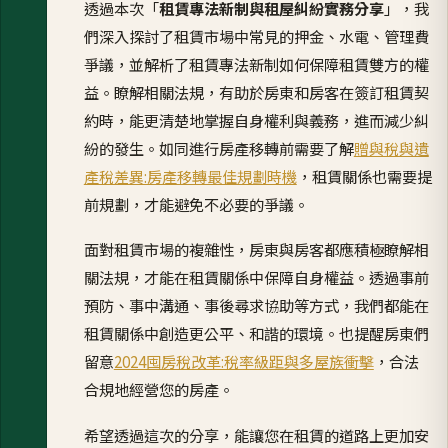
透過本次「
租賃專法新制與租屋糾紛實務分享
」，我
們深入探討了租賃市場中常見的押金、水電、管理費
爭議，並解析了租賃專法新制如何保障租賃雙方的權
益。瞭解相關法規，有助於房東和房客在簽訂租賃契
約時，能更清楚地掌握自身權利與義務，進而減少糾
紛的發生。如同進行房產移轉前需要了解
贈與稅與遺
產稅差異:房產移轉最佳規劃時機
，租賃關係也需要提
前規劃，才能避免不必要的爭議。
面對租賃市場的複雜性，房東與房客都應積極瞭解相
關法規，才能在租賃關係中保障自身權益。透過事前
預防、事中溝通、事後尋求協助等方式，我們都能在
租賃關係中創造更公平、和諧的環境。也提醒房東們
留意
2024囤房稅改革:稅率級距與多屋族衝擊
，合法
合規地經營您的房產。
希望透過這次的分享，能讓您在租賃的道路上更加安