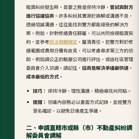
租賃糾紛發生時，首要之務是保持冷靜，
嘗試與對方
進行協議協商
。許多糾紛其實源於誤解或溝通不良，
透過坦誠溝通，往往能找到雙方都能接受的解決方
案。例如，針對修繕責任歸屬，可以共同檢視租賃契
約，並參考
民法相關規定
，釐清責任。若雙方對於修
繕範圍或費用分攤有歧見，可以考慮尋求第三方的協
助，例如請公正的驗屋公司進行評估，或由社區管理
委員會介入協調。請記住，
協商是解決爭議最快速、
成本最低的方式
。
技巧：
保持冷靜、理性溝通、積極尋找共同點。
提醒：
協議內容務必以書面方式記錄，並經雙方
簽名確認，以避免日後產生爭議。
二、
申請直轄市或縣（市）不動產糾紛調
解委員會調解