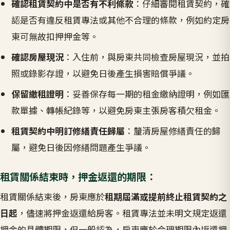
確認租賃契約中是否有不利條款
：仔細審閱租賃契約，確
認是否有違反租賃專法或其他不合理的條款，例如約定房
東可無故扣押押金等。
確認房屋現況
：入住前，與房東共同檢查房屋現況，並拍
照或錄影存證，以避免日後產生損害賠償爭議。
保留繳租證明
：妥善保存每一期的租金繳納證明，例如匯
款單據、轉帳紀錄等，以避免房東主張房客積欠租金。
租賃契約中明訂修繕責任歸屬
：釐清房屋修繕責任的歸
屬，避免日後因修繕問題產生爭議。
租賃關係結束時，押金返還的期限：
租賃關係結束後，房東應於
租期屆滿或提前終止租賃契約之
日起
，儘速將押金返還給房客。租賃專法並未明文規定返還
押金的具體期限，但一般認為，房東應於合理期限內返還押