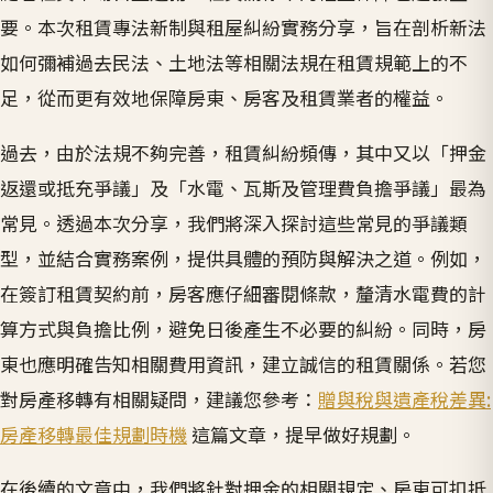
要。本次租賃專法新制與租屋糾紛實務分享，旨在剖析新法
如何彌補過去民法、土地法等相關法規在租賃規範上的不
足，從而更有效地保障房東、房客及租賃業者的權益。
過去，由於法規不夠完善，租賃糾紛頻傳，其中又以「押金
返還或抵充爭議」及「水電、瓦斯及管理費負擔爭議」最為
常見。透過本次分享，我們將深入探討這些常見的爭議類
型，並結合實務案例，提供具體的預防與解決之道。例如，
在簽訂租賃契約前，房客應仔細審閱條款，釐清水電費的計
算方式與負擔比例，避免日後產生不必要的糾紛。同時，房
東也應明確告知相關費用資訊，建立誠信的租賃關係。若您
對房產移轉有相關疑問，建議您參考：
贈與稅與遺產稅差異:
房產移轉最佳規劃時機
這篇文章，提早做好規劃。
在後續的文章中，我們將針對押金的相關規定、房東可扣抵