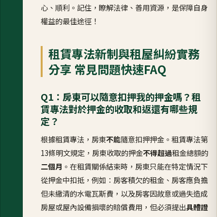
心、順利。記住，瞭解法律、善用資源，是保障自身
權益的最佳途徑！
租賃專法新制與租屋糾紛實務
分享 常見問題快速FAQ
Q1：房東可以隨意扣押我的押金嗎？租
賃專法對於押金的收取和返還有哪些規
定？
根據租賃專法，房東
不能
隨意扣押押金。租賃專法第
13條明文規定，房東收取的押金
不得超過
租金總額的
二個月
。在租賃關係結束時，房東只能在特定情況下
從押金中扣抵，例如：房客積欠的租金、房客應負擔
但未繳清的水電瓦斯費，以及房客因故意或過失造成
房屋或屋內設備損壞的賠償費用，但必須提出
具體證