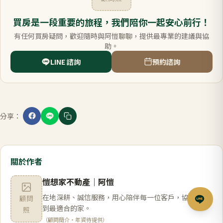
買房是一段重要的旅程，我們陪你一起安心前行！
有任何買房疑問，歡迎隨時與阿愷聊聊，提供最專業的建議與協
助。
LINE 諮詢
預約諮詢
分享：
關於作者
愷想家不動產
｜
阿愷
在地深耕、誠信服務，用心陪伴每一位客戶，協助您找
顧問
到最適合的家。
照
（顧問簡介・年資待提供）