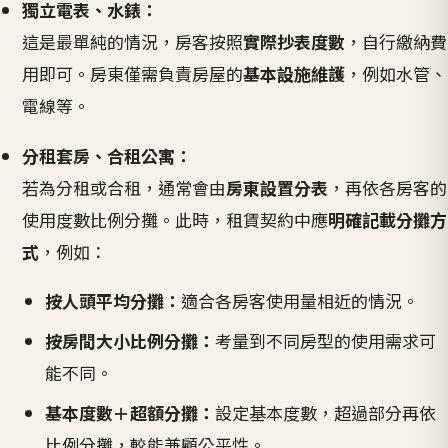
獨立電表、水錶：
這是最單純的情況，房客按照
實際抄表度數
，自行繳納費
用即可。房東僅需負責房屋的
基本設施維護
，例如水管、
電線等。
分租套房、合租公寓：
若為分租或合租，通常會由
房東設置分表
，再依各房客的
使用度數比例分攤。此時，租賃契約中應
明確記載分攤方
式
，例如：
按人頭平均分攤：
適合各房客使用量相近的情況。
按房間大小比例分攤：
考量到不同房型的使用需求可
能不同。
基本度數＋超額分攤：
設定基本度數，超過部分再依
比例分攤，較能兼顧公平性。