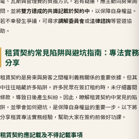
電、瓦斯與管理費的負擔方式。若有疑慮，應主動向房東詢
問，並將
雙方達成的共識記載於契約中
，以保障自身權益。
若不幸發生爭議，可尋求
調解委員會
或
法律諮詢
等管道協
助。
租賃契約常見陷阱與避坑指南：專法實務
分享
租賃契約是房東與房客之間權利義務關係的重要依據，但其
中往往暗藏許多陷阱。許多民眾在簽訂租約時，未仔細審閱
條款，導致日後產生糾紛。因此，瞭解租賃契約中常見的陷
阱，並學會如何避坑，是保障自身權益的重要一步。以下將
分享租賃專法實務經驗，幫助大家在簽約前做好功課。
租賃契約應記載及不得記載事項