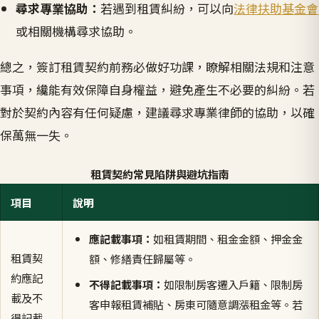
尋求專業協助：
若遇到租賃糾紛，可以向
法律扶助基金會
或相關機構尋求協助。
總之，簽訂租賃契約前務必做好功課，瞭解相關法規和注意
事項，纔能有效保障自身權益，避免產生不必要的糾紛。若
對於契約內容有任何疑慮，建議尋求專業律師的協助，以確
保萬無一失。
租賃契約常見陷阱與避坑指南
項目
說明
應記載事項：
如租賃期間、租金金額、押金金
租賃契
額、修繕責任歸屬等。
約應記
不得記載事項：
如限制房客遷入戶籍、限制房
載及不
客申報租賃補貼、房東可隨意調漲租金等。若
得記載