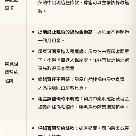
契約中出現這些條款，
房客可以主張該條款無
事項
效
。
提前終止租約的違約金過高：
違約金不得超過
一個月租金。
房東可隨意進入租屋處：
房東在未經房客同意
下，不得擅自進入租屋處，除非有緊急情況或
常見租
事先取得房客同意。
賃契約
修繕責任不明確：
房屋自然耗損由房東負責，
陷阱
人為損壞則由房客負責。
租金調整條款不明確：
契約中應明確記載租金
調整的條件和幅度，避免房東隨意調漲租金。
仔細審閱契約條款：
如有疑問，應向房東或專