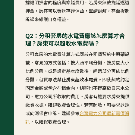
據
證明損害的程度與修繕費用。若房東無故拖延返還
押金，房客可以發送存證信函，聲請調解，甚至提起
訴訟來維護自身權益。
Q2：分租套房的水電費應該怎麼算才合
理？房東可以超收水電費嗎？
分租套房的水電費計算方式應該在租賃契約中
明確記
載
，常見的方式包括：按人頭平均分攤、按房間大小
比例分攤、或是設定基本度數後，超過部分再依比例
分攤。租賃專法
禁止房東超收水電費
。即使契約約定
固定金額或包含在租金內，總額也
不得高於
自來水公
司、電力公司所收取的費用。房客有權要求房東提供
繳費收據，確認收費合理性，若有超收，可要求退還
或向消保官申訴。建議參考
台灣電力公司最新電價資
訊
，以確保收費合理。