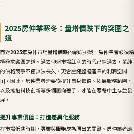
。
2025房仲業寒冬：量增價跌下的突圍之
道
面對
2025年
房仲市場
量增價跌
的嚴峻挑戰，房仲業者必須積
極尋求
突圍之道
。過去仰賴市場紅利的時代已經過去，單純
的價格競爭不僅無法長久，更會壓縮整體產業的利潤空間
[i]。因此，房仲業者需要從提升自身價值、拓展服務範圍、
以及擁抱科技創新等多個面向著手，才能在
寒冬
中生存並發
展。
提升專業價值：打造差異化服務
在市場低迷時期，
專業
與
服務
成為勝出的關鍵。房仲業者應