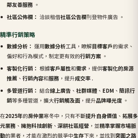
鄰友善服務
。
社區公佈欄：
洽談租借
社區公告欄
刊登物件廣告 。
精準行銷策略
數據分析：
運用
數據分析
工具，瞭解
目標客戶
的需求、
偏好和行為模式，制定更有效的
行銷方案
。
客製化行銷：
根據
客戶屬性
和
需求
，提供
客製化的房源
推薦
、
行銷內容
和
服務
，提升
成交率
.
多管道行銷：
結合
線上廣告
、
社群媒體
、
EDM
、
簡訊行
銷
等多種管道，擴大
行銷觸及面
，提升
品牌曝光度
。
在
2025年
的
房仲業
寒冬中，只有不斷
提升自身價值
、
拓展多
元業務
、
擁抱科技創新
、
深耕社區經營
，並
精準掌握市場脈
動
的業者，才能在激烈的競爭中
生存
下來，並找到
突圍之路