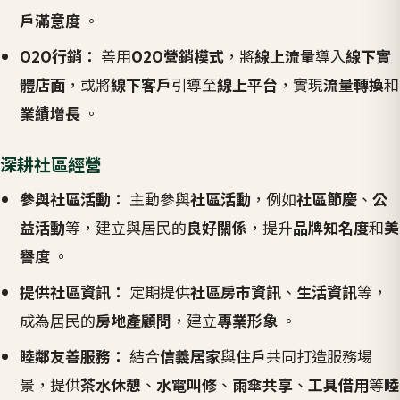
戶滿意度
。
O2O行銷：
善用
O2O營銷模式
，將
線上流量
導入
線下實
體店面
，或將
線下客戶
引導至
線上平台
，實現
流量轉換
和
業績增長
。
深耕社區經營
參與社區活動：
主動參與
社區活動
，例如
社區節慶
、
公
益活動
等，建立與居民的
良好關係
，提升
品牌知名度
和
美
譽度
。
提供社區資訊：
定期提供
社區房市資訊
、
生活資訊
等，
成為居民的
房地產顧問
，建立
專業形象
。
睦鄰友善服務：
結合
信義居家
與
住戶
共同打造服務場
景，提供
茶水休憩
、
水電叫修
、
雨傘共享
、
工具借用
等
睦