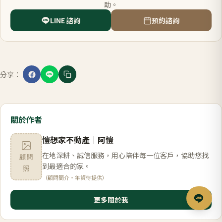
助。
LINE 諮詢
預約諮詢
分享：
關於作者
愷想家不動產
｜
阿愷
在地深耕、誠信服務，用心陪伴每一位客戶，協助您找
顧問
到最適合的家。
照
（顧問簡介・年資待提供）
更多關於我