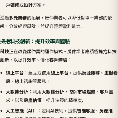
戶
裝修
或
設計
方案。
透過
多元業務
的拓展，房仲業者可以降低對單一業務的依
賴，分散經營風險，並提升整體盈利能力.
擁抱科技創新：提升效率與體驗
科技
正在改變
房仲業
的運作模式。房仲業者應積極
擁抱科技
創新
，以提升
效率
、優化
客戶體驗
：
線上平台：
建立或使用
線上平台
，提供
房源搜尋
、
虛擬看
房
、
線上諮詢
等服務。
大數據分析：
利用
大數據分析
，瞭解
市場趨勢
、
客戶需
求
，以及
房產估價
，提升決策的精準度.
人工智能（AI）：
運用
AI
技術，提供
智能客服
、
房產推