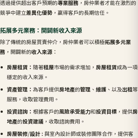
透過提供超出客戶預期的
專業服務
，房仲業者才能在激烈的
競爭中建立
差異化優勢
，贏得客戶的長期信任。
拓展多元業務：開闢新收入來源
除了傳統的房屋買賣仲介，房仲業者可以積極
拓展多元業
務
，開闢新的
收入來源
：
房屋租賃：
隨著
租屋
市場的需求增加，
房屋租賃
成為一項
穩定的收入來源。
資產管理：
為客戶提供
房地產
的
管理
、
維護
、以及
出租
等
服務，收取管理費用。
投資諮詢：
根據客戶的
風險承受能力
和
投資目標
，提供
房
地產
的
投資建議
，收取諮詢費用。
房屋裝修
/
設計
:
與室內設計師或裝修團隊合作，提供客