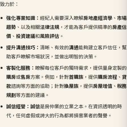
致力於：
強化專業知識：
經紀人需要深入瞭解
房地產經濟學
、
市場
趨勢
、以及相關
法律法規
，才能為客戶提供精準的
房產估
價
、
投資建議
和
風險評估
。
提升溝通技巧：
清晰、有效的
溝通
能夠建立客戶信任，幫
助客戶瞭解市場狀況，並做出明智的決策。
客製化服務：
瞭解每位客戶的獨特需求，提供量身定製的
購房
或
售房
方案。例如，針對
首購族
，提供
購房流程
、
貸
款
諮詢等方面的協助；針對
換屋族
，提供
房屋增值
、
稅務
規劃
等方面的建議。
誠信經營：
誠信
是房仲業的立業之本。在資訊透明的時
代，任何虛假或誇大的行為都將損害業者的聲譽。