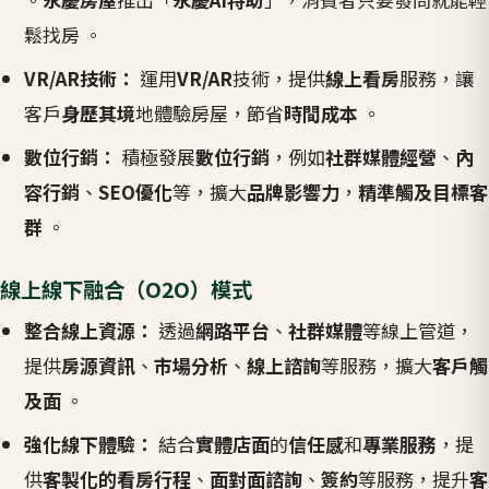
鬆找房 。
VR/AR技術：
運用
VR/AR
技術，提供
線上看房
服務，讓
客戶
身歷其境
地體驗房屋，節省
時間成本
。
數位行銷：
積極發展
數位行銷
，例如
社群媒體經營
、
內
容行銷
、
SEO優化
等，擴大
品牌影響力
，
精準觸及目標客
群
。
線上線下融合（O2O）模式
整合線上資源：
透過
網路平台
、
社群媒體
等線上管道，
提供
房源資訊
、
市場分析
、
線上諮詢
等服務，擴大
客戶觸
及面
。
強化線下體驗：
結合
實體店面
的
信任感
和
專業服務
，提
供
客製化的看房行程
、
面對面諮詢
、
簽約
等服務，提升
客