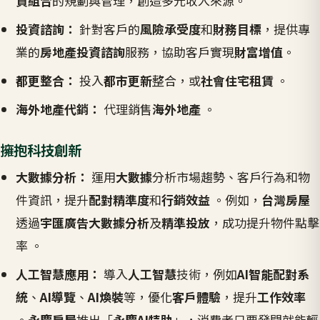
資組合
的規劃與管理，創造多元收入來源。
投資諮詢：
針對客戶的
風險承受度
和
財務目標
，提供專
業的
房地產投資諮詢
服務，協助客戶實現
財富增值
。
都更整合：
投入
都市更新
整合，或
社會住宅租賃
。
海外地產代銷：
代理銷售
海外地產
。
擁抱科技創新
大數據分析：
運用
大數據
分析市場趨勢、客戶行為和物
件資訊，提升
配對精準度
和
行銷效益
。例如，
台灣房屋
透過
宇匯廣告大數據分析
及
精準投放
，成功提升物件點擊
率 。
人工智慧應用：
導入
人工智慧
技術，例如
AI智能配對系
統
、
AI導覽
、
AI煥裝
等，優化
客戶體驗
，提升
工作效率
。
永慶房屋
推出「
永慶AI特助
」，消費者只要發問就能輕