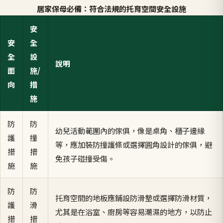
居家保母必備：符合法規的托育空間安全設施
安
安
全
全
設
說明
面
施/
向
措
施
防
防
幼兒活動範圍內的傢俱，像是桌角、櫃子邊緣
護
撞
等，應加裝防撞護條或選擇圓角設計的傢俱，避
措
措
免孩子碰撞受傷。
施
施
防
防
托育空間的地板應鋪設防滑墊或選擇防滑材質，
護
滑
尤其是在浴室、廚房等容易潮濕的地方，以防止
措
措