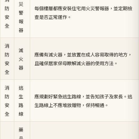
災
防
每個樓層都應安裝住宅用火災警報器，並定期檢
警
安
查是否正常運作。
報
全
器
消
滅
防
應備有滅火器，並放置在成人容易取得的地方，
火
安
且確保居家保母瞭解滅火器的使用方法。
器
全
消
逃
防
生
應規劃好緊急逃生路線，並告知孩子及家長。逃
安
路
生路線上不應堆放雜物，保持暢通。
全
線
藥
品