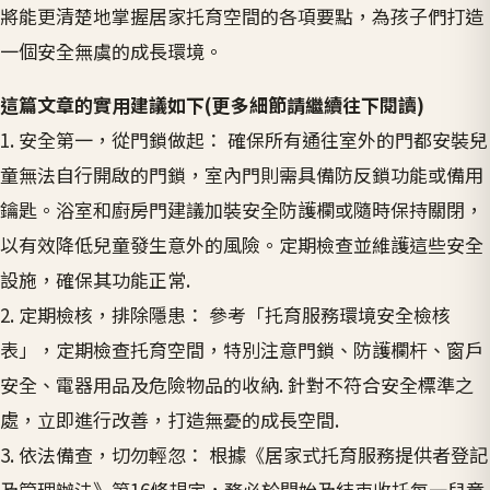
將能更清楚地掌握居家托育空間的各項要點，為孩子們打造
一個安全無虞的成長環境。
這篇文章的實用建議如下(更多細節請繼續往下閱讀)
1. 安全第一，從門鎖做起： 確保所有通往室外的門都安裝兒
童無法自行開啟的門鎖，室內門則需具備防反鎖功能或備用
鑰匙。浴室和廚房門建議加裝安全防護欄或隨時保持關閉，
以有效降低兒童發生意外的風險。定期檢查並維護這些安全
設施，確保其功能正常.
2. 定期檢核，排除隱患： 參考「托育服務環境安全檢核
表」，定期檢查托育空間，特別注意門鎖、防護欄杆、窗戶
安全、電器用品及危險物品的收納. 針對不符合安全標準之
處，立即進行改善，打造無憂的成長空間.
3. 依法備查，切勿輕忽： 根據《居家式托育服務提供者登記
及管理辦法》第16條規定，務必於開始及結束收托每一兒童