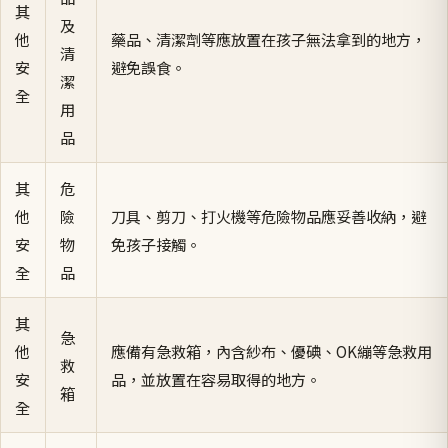
其
及
他
藥品、清潔劑等應放置在孩子無法拿到的地方，
清
安
避免誤食。
潔
全
用
品
其
危
他
險
刀具、剪刀、打火機等危險物品應妥善收納，避
安
物
免孩子接觸。
全
品
其
急
他
應備有急救箱，內含紗布、優碘、OK繃等急救用
救
安
品，並放置在容易取得的地方。
箱
全