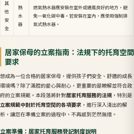
其
熱
燃氣熱水器應安裝在室外或通風良好的地方，避
他
水
免一氧化碳中毒。若安裝在室內，應使用強制排
安
器
氣式熱水器。
全
居家保母的立案指南：法規下的托育空間
要求
想成為一位合格的居家保母，提供孩子們安全、舒適的成長
環境嗎？除了滿腔的愛心與耐心，更重要的是瞭解並符合政
府的立案規範。本段落將針對
居家托育服務的法規
，特別是
立案規範中對於托育空間的各項要求
，進行深入淺出的解
析，讓您在準備立案的過程中，不再感到茫然無措。
立案準備：居家托育服務登記制度說明