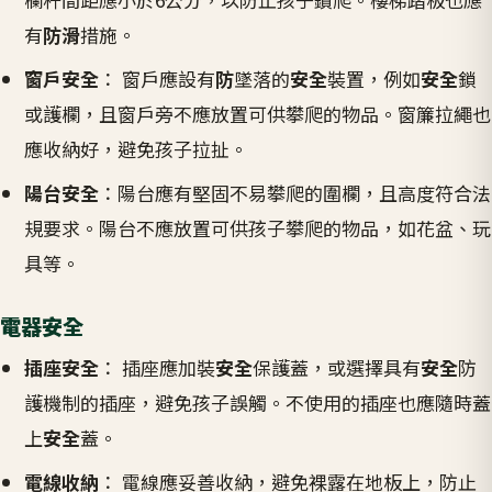
有
防滑
措施。
窗戶安全
： 窗戶應設有
防
墜落的
安全
裝置，例如
安全
鎖
或護欄，且窗戶旁不應放置可供攀爬的物品。窗簾拉繩也
應收納好，避免孩子拉扯。
陽台安全
：陽台應有堅固不易攀爬的圍欄，且高度符合法
規要求。陽台不應放置可供孩子攀爬的物品，如花盆、玩
具等。
電器安全
插座安全
： 插座應加裝
安全
保護蓋，或選擇具有
安全
防
護機制的插座，避免孩子誤觸。不使用的插座也應隨時蓋
上
安全
蓋。
電線收納
： 電線應妥善收納，避免裸露在地板上，防止