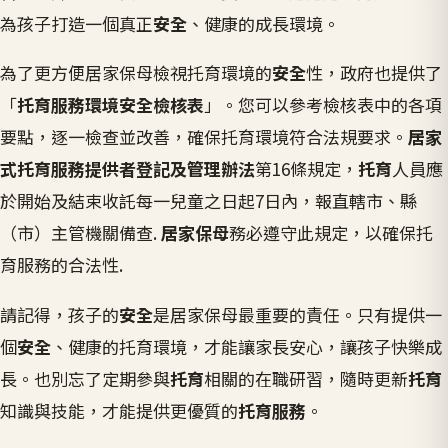
為孩子打造一個真正
安全
、健康的成長環境。
為了更方便居家保母檢視托育環境的
安全
性，政府也提供了
「
托育服務環境安全檢核表
」。您可以參考檢核表中的各項
要點，逐一檢查並改善，確保托育環境符合法規要求。
居家
式托育服務提供者登記及管理辦法
第16條規定，
托育
人員應
於開始及結束收託每一兒童之日起7日內，報直轄市、縣
（市）主管機關備查.
居家保母
務必遵守此規定，以確保托
育服務的合法性.
請記得，孩子的
安全
是居家保母最重要的責任。只有提供一
個
安全
、健康的托育環境，才能讓家長安心，讓孩子快樂成
長。也別忘了定期參與
托育
相關的在職研習，隨時更新
托育
知識與技能，才能提供更優質的
托育服務
。