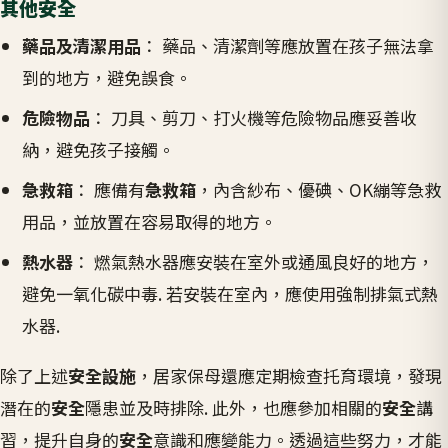
其他安全
藥品及清潔用品
： 藥品、清潔劑等應放置在孩子無法拿
到的地方，避免誤食。
危險物品
： 刀具、剪刀、打火機等危險物品應妥善收
納，避免孩子接觸。
急救箱
： 應備有
急救箱
，內含紗布、優碘、OK繃等急救
用品，並放置在容易取得的地方。
熱水器
： 燃氣熱水器應安裝在室外或通風良好的地方，
避免一氧化碳中毒. 若安裝在室內，應使用強制排氣式熱
水器.
除了上述
安全設施
，居家保母還應定期檢查托育環境，發現
潛在的
安全
隱患並及時排除. 此外，也應參加相關的
安全
講
習，提升自身的
安全
意識和應變能力。透過這些努力，才能