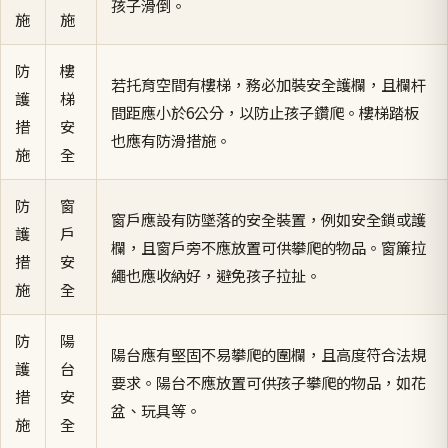
孩子滑倒。
施
施
防
樓
若托育空間有樓梯，務必加裝安全護欄，且欄杆
護
梯
間距應小於6公分，以防止孩子鑽爬。樓梯踏板
措
安
也應有防滑措施。
施
全
防
窗
窗戶應設有防墜落的安全裝置，例如安全鎖或護
護
戶
欄，且窗戶旁不應放置可供攀爬的物品。窗簾拉
措
安
繩也應收納好，避免孩子拉扯。
施
全
防
陽
陽台應有堅固不易攀爬的圍欄，且高度符合法規
護
台
要求。陽台不應放置可供孩子攀爬的物品，如花
措
安
盆、玩具等。
施
全