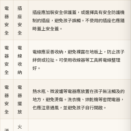
電
插
插座應加裝安全保護蓋，或選擇具有安全防護機
器
座
制的插座，避免孩子誤觸。不使用的插座也應隨
安
安
時蓋上安全蓋。
全
全
電
電
電線應妥善收納，避免裸露在地板上，防止孩子
器
線
絆倒或拉扯。可使用收線器等工具將電線整理
安
收
好。
全
納
電
電
熱水瓶、微波爐等電器應放置在孩子無法觸及的
器
器
地方，避免燙傷。洗衣機、烘乾機等密閉電器，
安
擺
也應注意通風，並避免孩子自行開啟。
全
放
火
消