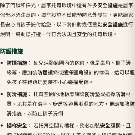
除了門鎖和採光，居家托育環境中還有許多
安全設施
是居家
保母必須注意的。這些設施不僅能預防意外發生，更能讓家
長安心將孩子託付給您。以下將針對幾個重點
安全設施
進行
說明，幫助您打造一個符合法規且
安全
的托育環境。
防護措施
防撞措施
： 幼兒活動範圍內的傢俱，像是桌角、櫃子邊
緣等，應加裝
防撞
護條或選擇圓角設計的傢俱。這可以避
免孩子在跑跳玩耍時不小心
碰撞
受傷。
防滑措施
： 托育空間的地板應鋪設
防滑
墊或選擇
防滑
材
質。尤其是在浴室、廚房等容易潮濕的地方，更應加強
防
滑
措施，以防止孩子滑倒。
樓梯安全
： 若托育空間有樓梯，務必加裝
安全
護欄，且
欄杆間距應小於6公分，以防止孩子鑽爬。樓梯踏板也應