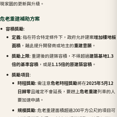
現家園的更新與升級。
危老重建補助方案
容積獎勵
:
定義
: 指在符合特定條件下，政府允許建案
增加樓地板
面積
，藉此提升開發商或地主的
重建意願
。
獎勵上限
: 重建後的建築容積，不得超過
建築基地1.3
倍的基準容積
，或是
1.15倍的原建築容積
。
獎勵項目
:
時程獎勵
: 需注意
危老時程獎勵
將在
2025年5月12
日歸零
且確定不會延長，要趕上
危老重建
列車的人
要加速申請。
規模獎勵
: 危老重建面積超過200平方公尺的項目可