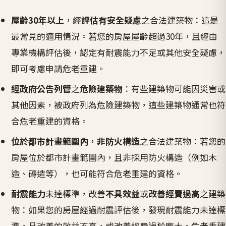
屋齡30年以上
，經
評估有安全疑慮
之合法建築物：這是
最常見的適用情況。若您的房屋屋齡超過30年，且經由
專業機構評估後，認定有耐震能力不足或其他安全疑慮，
即可考慮申請危老重建。
經政府公告列管
之
危險建築物
：有些建築物可能因災害或
其他因素，被政府列為危險建築物，這些建築物通常也符
合危老重建的資格。
位於都市計畫範圍內
，
非防火構造
之合法建築物：若您的
房屋位於都市計畫範圍內，且非採用防火構造（例如木
造、磚造等），也可能符合危老重建的資格。
耐震能力
未達標準，改善
不具效益
或
改善經費過高
之建築
物：如果您的房屋經過耐震評估後，發現耐震能力未達標
準，且改善的效益不高，或改善經費過於龐大，危老重建