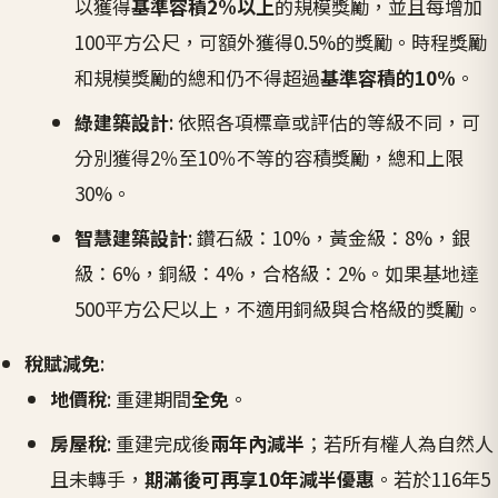
以獲得
基準容積2%以上
的規模獎勵，並且每增加
100平方公尺，可額外獲得0.5%的獎勵。時程獎勵
和規模獎勵的總和仍不得超過
基準容積的10%
。
綠建築設計
: 依照各項標章或評估的等級不同，可
分別獲得2％至10％不等的容積獎勵，總和上限
30%。
智慧建築設計
: 鑽石級：10%，黃金級：8%，銀
級：6%，銅級：4%，合格級：2%。如果基地達
500平方公尺以上，不適用銅級與合格級的獎勵。
稅賦減免
:
地價稅
: 重建期間
全免
。
房屋稅
: 重建完成後
兩年內減半
；若所有權人為自然人
且未轉手，
期滿後可再享10年減半優惠
。若於116年5