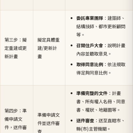
委託專業團隊
：建築師、
結構技師、都市更新顧問
等。
第三步：擬
擬定具體重
召開住戶大會
：說明計畫
定重建或更
建/更新計
內容並聽取意見。
新計畫
畫
取得同意比例
：依法規取
得足夠同意比例。
準備完整的文件
：計畫
書、所有權人名冊、同意
書、權狀、地籍圖等。
第四步：準
準備申請文
備申請文
送件審查
：送至直轄市、
件並送件審
件，送件審
縣(市)主管機關。
查