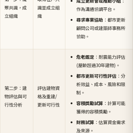
成立更新會或推動小組
：
聚共識，成
識並成立組
作為溝通協調平台。
立組織
織
尋求專業協助
：都市更新
顧問公司或建築師事務所
協助。
危老鑑定
：耐震能力評估
(屋齡超過30年建物)。
都市更新可行性評估
：分
析效益、成本、風險和限
第二步：建
評估建物資
制。
物評估與可
格及重建/
容積獎勵試算
：計算可能
行性分析
更新可行性
獲得的容積獎勵。
財務試算
：估算資金需求
及來源。