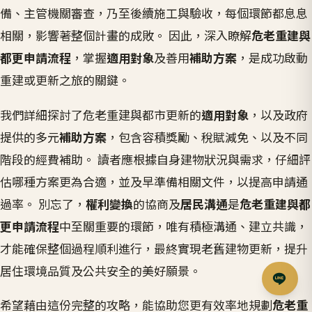
備、主管機關審查，乃至後續施工與驗收，每個環節都息息
相關，影響著整個計畫的成敗。 因此，深入瞭解
危老重建與
都更申請流程
，掌握
適用對象
及善用
補助方案
，是成功啟動
重建或更新之旅的關鍵。
我們詳細探討了危老重建與都市更新的
適用對象
，以及政府
提供的多元
補助方案
，包含容積獎勵、稅賦減免、以及不同
階段的經費補助。 讀者應根據自身建物狀況與需求，仔細評
估哪種方案更為合適，並及早準備相關文件，以提高申請通
過率。 別忘了，
權利變換
的協商及
居民溝通
是
危老重建與都
更申請流程
中至關重要的環節，唯有積極溝通、建立共識，
才能確保整個過程順利進行，最終實現老舊建物更新，提升
居住環境品質及公共安全的美好願景。
希望藉由這份完整的攻略，能協助您更有效率地規劃
危老重