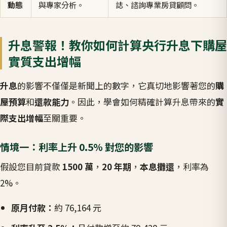
動態
與專家分析。
誌、諮詢專業房貸顧問。
升息警報！教你如何計算央行升息下購屋
實質支出增幅
升息
的影響不僅僅是新聞上的數字，它真切地影響著您的
購
屋預算
和
還款能力
。因此，學會如何精確計算升息帶來的
實
際支出增幅
至關重要。
情境一：利率上升 0.5% 對您的影響
假設您目前貸款
1500 萬
，
20 年期
，
本息攤還
，利率為
2%。
原月付款：
約 76,164 元