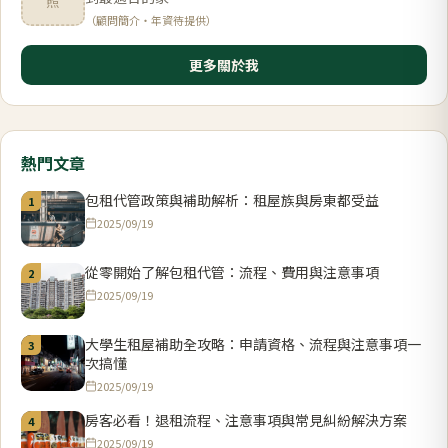
照
（顧問簡介・年資待提供）
更多關於我
熱門文章
包租代管政策與補助解析：租屋族與房東都受益
1
2025/09/19
從零開始了解包租代管：流程、費用與注意事項
2
2025/09/19
大學生租屋補助全攻略：申請資格、流程與注意事項一
3
次搞懂
2025/09/19
房客必看！退租流程、注意事項與常見糾紛解決方案
4
2025/09/19