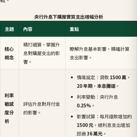
央行升息下購屋實質支出增幅分析
主題
內容
重點
精打細算，掌握升
核心
瞭解升息基本影響，精確計算
息對購屋支出的影
概念
支出影響。
響。
情境設定：貸款
1500 萬
，
20 年期
，
本息攤還
。
利率
利率變動：央行升息
敏感
評估升息對月付金
0.25%
。
度分
的影響。
影響試算：每月還款增加約
析
1500 元
，總利息支出增加
超過
36 萬元
。