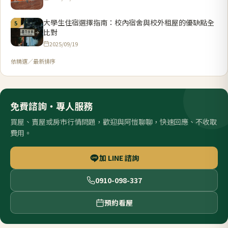
大學生住宿選擇指南：校內宿舍與校外租屋的優缺點全
5
比對
2025/09/19
依精選／最新排序
免費諮詢・專人服務
買屋、賣屋或房市行情問題，歡迎與阿愷聊聊，快速回應、不收取
費用。
加 LINE 諮詢
0910-098-337
預約看屋