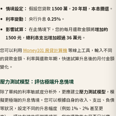
情境設定：
假設您貸款
1500 萬
，
20 年期
，
本息攤還
。
利率變動：
央行升息
0.25%
。
影響試算：
在此情境下，您的每月還款金額將
增加約
1500 元
，
總利息支出增加超過 36 萬元
。
您可以利用
Money101 房貸計算機
等線上工具，輸入不同
的貸款金額、利率與還款年期，快速試算升息後的月付金額
變化。
壓力測試模型：評估極端升息情境
除了單純的利率敏感度分析外，更應建立
壓力測試模型
，模
擬更極端的升息情境。您可以根據自身的收入、支出、負債
等狀況，設定不同的升息幅度（例如 1%、2% 甚至更