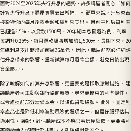
面對2024至2025年央行升息的趨勢，許多購屋者關心「如何
計算央行升息下購屋實質支出增幅」。 簡單來說，升息會直
接影響你的每月還款金額和總利息支出。 目前平均房貸利率
已超過2.5%，以貸款1500萬、20年期本息攤還為例，利率
每調升0.25%，每月還款額將增加約1,500元，長期下來，20
年總利息支出將增加超過36萬元。 因此，購屋前務必仔細評
估升息帶來的影響，重新試算每月還款金額，避免日後出現
資金壓力。
除了瞭解如何計算升息影響，更重要的是採取應對措施。 建
議購屋者可主動與銀行協商轉貸，尋求更優惠的利率條件，
或考慮提前部分清償本金，以降低貸款總額。 此外，固定利
率產品也是降低利率波動風險的選項之一，但需仔細評估其
適用性。 謹記，評估購屋成本不應只看房屋總價，更要將利
率變動納入整體財務規劃，才能確保財務安全。