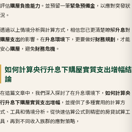
評估
購屋負擔能力
。並預留一筆
緊急預備金
，以應對突發狀
況。
透過以上情境分析與計算方式，相信您已更清楚瞭解
升息
對
購屋支出
的影響。在
升息環境
下，更要做好
財務規劃
，才能
安心
購屋
，避免
財務危機
。
如何計算央行升息下購屋實質支出增幅結
論
在這篇文章中，我們深入探討了在升息環境下，
如何計算央
行升息下購屋實質支出增幅
，並提供了多種實用的計算方
式、工具和情境分析。從快速估算公式到精密的房貸試算工
具，再到不同收入族群的應對策略，