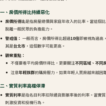
一、房價所得比持續惡化
房價所得比
是指房屋總價與家庭年收入的比率。當這個比
脫離一般民眾的負擔能力。
警戒值：
一般而言，房價所得比超過
10倍
即被視為過高
其是
台北市
，這個數字可能更高。
觀察重點：
不僅要看平均房價所得比，更要關注
不同區域、不同
注意
年輕族群
的購房壓力，如果年輕人買房越來越困
二、實質利率高檔停滯
實質利率
是指名目利率扣除通貨膨脹率後的利率。當實質
刺激投資和投機行為。