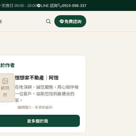
至週日 09:00 - 20:00
LINE 諮詢
0910-098-337
章
免費諮詢
關於作者
愷想家不動產
｜
阿愷
在地深耕、誠信服務，用心陪伴每
顧問
一位客戶，協助您找到最適合的
照
家。
（顧問簡介・年資待提供）
更多關於我