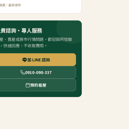
精選／最新排序
免費諮詢・專人服務
屋、賣屋或房市行情問題，歡迎與阿愷聊
，快速回應、不收取費用。
加 LINE 諮詢
0910-098-337
預約看屋