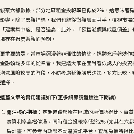
觀察六都數據，部分地區租金投報率已低於2%，這意味著
影響。除了宏觀指標，我們也能從微觀層面著手，檢視市場
「建案集中度」是否過高。此外，「預售溢價與成屋價差」
場存在過度樂觀的預期。
更重要的是，當市場瀰漫著非理性的情緒，媒體充斥著炒作
金融領域多年的從業者，我建議大家在面對看似誘人的投資
泡沫風險較高的階段，不妨考慮延後購房決策，多方比較、
選擇。
這篇文章的實用建議如下(更多細節請繼續往下閱讀)
關注核心指標：
定期追蹤您所在區域的房價所得比、實質
實質利率高檔停滯，同時租金投報率低於2% (尤其在六
房計畫。可參考內政部不動產資訊平台，查詢房價所得比