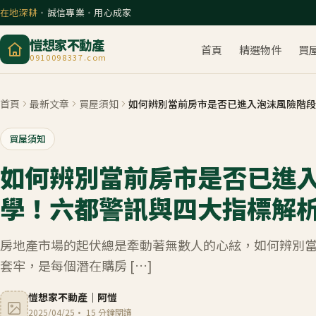
在地深耕
・
誠信專業
・
用心成家
愷想家不動產
首頁
精選物件
買
0910098337.com
首頁
最新文章
買屋須知
如何辨別當前房市是否已進入泡沫風險階段
買屋須知
如何辨別當前房市是否已進
學！六都警訊與四大指標解
房地產市場的起伏總是牽動著無數人的心絃，如何辨別
套牢，是每個潛在購房 […]
愷想家不動產
｜
阿愷
2025/04/25
·
15
分鐘閱讀