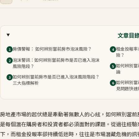
文章目
房價警報： 如何辨別當前房市泡沫風險？
租金投報率
1
4
險？
泡沫警訊：如何辨別當前房市是否已進入泡沫
2
如何辨別當
風險階段？
5
論
如何辨別當前房市是否已進入泡沫風險階段？
3
如何辨別當
三大指標解析
6
見問題快速F
房地產市場的起伏總是牽動著無數人的心絃，如何辨別當前
是每個潛在購房者和投資者都必須面對的課題。從過往經驗
下，而租金投報率卻持續低迷時，往往是市場潛藏危機的訊