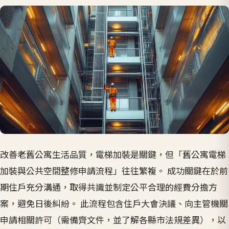
改善老舊公寓生活品質，電梯加裝是關鍵，但「舊公寓電梯
加裝與公共空間整修申請流程」往往繁複。 成功關鍵在於前
期住戶充分溝通，取得共識並制定公平合理的經費分擔方
案，避免日後糾紛。 此流程包含住戶大會決議、向主管機關
申請相關許可（需備齊文件，並了解各縣市法規差異），以