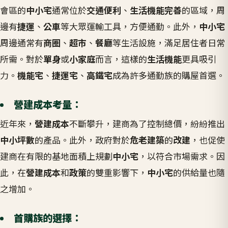
會區的
中小宅
通常位於
交通便利
、
生活機能完善
的區域，周
邊有
捷運
、
公車
等大眾運輸工具，方便通勤。此外，
中小宅
周邊通常有
商圈
、
超市
、
餐廳
等生活設施，滿足居住者日常
所需。對於
單身
或
小家庭
而言，這樣的
生活機能
更具吸引
力。
機能宅
、
捷運宅
、
高鐵宅
成為許多通勤族的購屋首選
。
營建成本考量：
近年來，
營建成本
不斷攀升，建商為了控制總價，紛紛推出
中小坪數
的產品。此外，政府對於
危老建築
的
改建
，也促使
建商在有限的基地面積上規劃
中小宅
，以符合市場需求。因
此，在
營建成本
和
政策
的雙重影響下，
中小宅
的供給量也隨
之增加。
首購族的選擇：