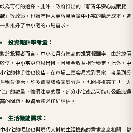
較為可行的選擇。此外，政府推出的「
新青年安心成家貸
款
」等政策
，也讓年輕人更容易負擔
中小宅
的購房成本，進
一步推升了
中小宅
的市場需求。
投資報酬率考量：
對於
投資者
而言，
中小宅
具有較高的
投資報酬率
。由於總價
較低，
中小宅
更容易
出租
，且租金收益相對穩定。此外，
中
小宅
的轉手性也較佳，在市場上更容易找到買家。考量到分
戶稅負優惠，許多置產族將家庭分戶，也間接推高了「一人
宅」的數量
。惟須注意的是，部分
小宅
產品可能有
公設比過
高
的問題，
投資
前務必仔細評估
。
生活機能需求：
中小宅
的崛起也與現代人對於
生活機能
的需求息息相關。都