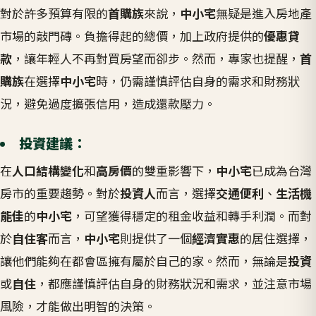
對於許多預算有限的
首購族
來說，
中小宅
無疑是進入房地產
市場的敲門磚。負擔得起的總價，加上政府提供的
優惠貸
款
，讓年輕人不再對買房望而卻步
。然而，專家也提醒，
首
購族
在選擇
中小宅
時，仍需謹慎評估自身的需求和財務狀
況，避免過度擴張信用，造成還款壓力
。
投資建議：
在
人口結構變化
和
高房價
的雙重影響下，
中小宅
已成為台灣
房市的重要趨勢。對於
投資人
而言，選擇
交通便利
、
生活機
能佳
的
中小宅
，可望獲得穩定的租金收益和轉手利潤。而對
於
自住客
而言，
中小宅
則提供了一個
經濟實惠
的居住選擇，
讓他們能夠在都會區擁有屬於自己的家。然而，無論是
投資
或
自住
，都應謹慎評估自身的財務狀況和需求，並注意市場
風險，才能做出明智的決策
。