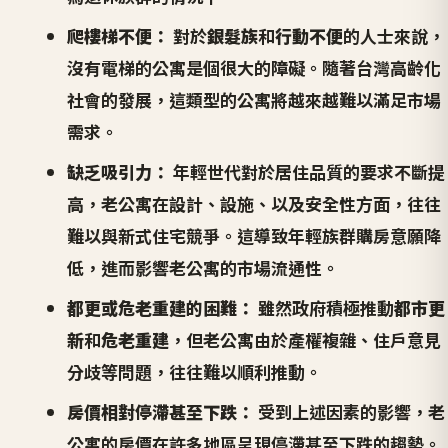
爬樓梯不便：
對於
銀髮族
和
行動不便
的人士來說，
沒有電梯的公寓是個很大的障礙。隨著台灣高齡化
社會的發展，這類型的公寓將越來越難以滿足市場
需求。
缺乏吸引力：
年輕世代對於居住品質的要求不斷提
高，老公寓在設計、設施、以及安全性方面，往往
難以與新式住宅競爭。這導致年輕族群購房意願降
低，進而影響老公寓的市場流通性。
都更或危老重建的困難：
雖然政府積極推動
都市更
新
和
危老重建
，但老公寓由於產權複雜、住戶意見
分歧等問題，往往難以順利推動。
房價相對停滯甚至下跌：
受到上述因素的影響，老
公寓的房價在許多地區呈現停滯甚至下跌的趨勢。