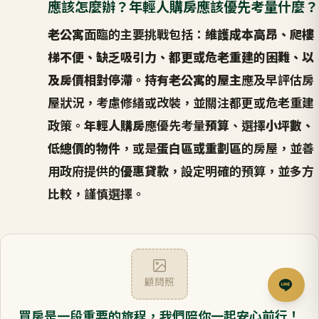
應該怎麼辦？年輕人購房應該優先考量什麼？
老公寓
面臨的主要挑戰包括：
維護成本高昂、爬樓
梯不便、缺乏吸引力、都更或危老重建的困難、以
及房價相對停滯
。
持有老公寓的屋主
應及早評估房
屋狀況，考慮修繕或改裝，並關注都更或危老重建
政策。
年輕人購房
應優先考量
預算
、選擇
小坪數、
低總價的物件
，或是
蛋白區或重劃區
的房屋，並善
用政府提供的
優惠貸款
，設定明確的預算，並多方
比較，謹慎選擇。
顧問照
買房是一段重要的旅程，我們陪你一起安心前行！