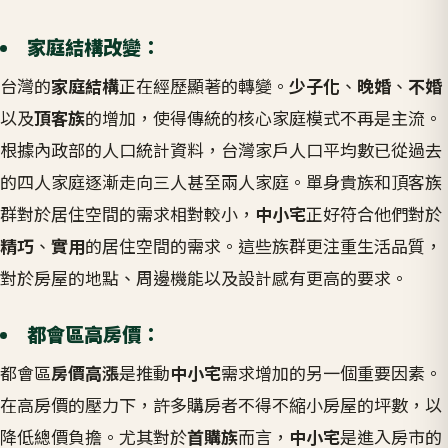
家庭結構改變：
台灣的
家庭結構
正在經歷顯著的轉變。
少子化
、
晚婚
、
不婚
以及
頂客族
的增加，使得傳統的核心家庭模式不再是主流。
根據內政部的人口統計資料，台灣家戶人口平均數已從過去
的四人家庭逐漸走向三人甚至兩人家庭
。單身貴族和頂客族
群對於居住空間的需求相對較小，
中小宅
正好符合他們對於
精巧
、
實用
的居住空間的需求。這些族群更注重生活品質，
對於房屋的地點、周邊機能以及設計感有更高的要求。
都會區高房價：
都會區
房價高漲
是推動
中小宅
需求增加的另一個重要因素。
在高房價的壓力下，許多購房者不得不縮小房屋的坪數，以
降低總價負擔。尤其對於
首購族
而言，
中小宅
是進入房市的