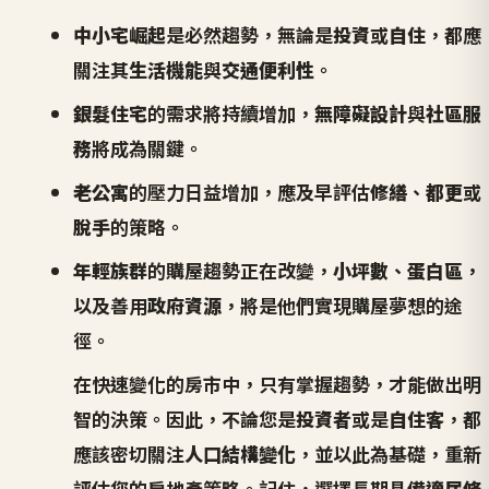
中小宅崛起
是必然趨勢，無論是
投資
或
自住
，都應
關注其
生活機能
與
交通便利性
。
銀髮住宅
的需求將持續增加，
無障礙設計
與
社區服
務
將成為關鍵。
老公寓
的壓力日益增加，應及早評估
修繕
、
都更
或
脫手
的策略。
年輕族群
的購屋趨勢正在改變，
小坪數
、
蛋白區
，
以及善用
政府資源
，將是他們實現購屋夢想的途
徑。
在快速變化的房市中，只有掌握趨勢，才能做出明
智的決策。因此，不論您是
投資者
或是
自住客
，都
應該密切關注
人口結構變化
，並以此為基礎，重新
評估您的房地產策略。記住，選擇長期具備
適居條