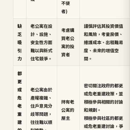
不便
者)
缺
老公寓在設
謹慎評估其投資價值
考慮購
乏
計、設施、
和風險，考量房價、
買老公
吸
安全性方面
維護成本、出租難易
寓的投
引
難以與新式
度、未來的增值空
資者
力
住宅競爭。
間。
都
更
密切關注政府的都更
或
老公寓由於
或危老重建政策，並
危
產權複雜、
持有老
積極參與相關的討論
老
住戶意見分
公寓的
和規劃。
重
歧等問題，
屋主
積極參與社區的都更
建
往往難以順
或危老重建討論，爭