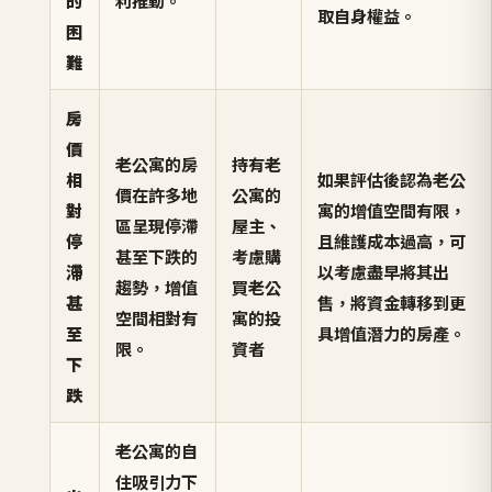
的
利推動。
取自身權益。
困
難
房
價
老公寓的房
持有老
相
如果評估後認為老公
價在許多地
公寓的
對
寓的增值空間有限，
區呈現停滯
屋主、
停
且維護成本過高，可
甚至下跌的
考慮購
滯
以考慮盡早將其出
趨勢，增值
買老公
甚
售，將資金轉移到更
空間相對有
寓的投
至
具增值潛力的房產。
限。
資者
下
跌
老公寓的自
住吸引力下