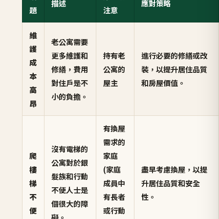
描述
應對策略
題
注意
維
老公寓需要
護
更多維護和
持有老
進行必要的修繕或改
成
修繕，費用
公寓的
裝，以提升居住品質
本
對住戶是不
屋主
和房屋價值。
高
小的負擔。
昂
有換屋
需求的
沒有電梯的
爬
家庭
公寓對於銀
樓
(家庭
盡早考慮換屋，以提
髮族和行動
梯
成員中
升居住品質和安全
不便人士是
不
有長者
性。
個很大的障
便
或行動
礙。