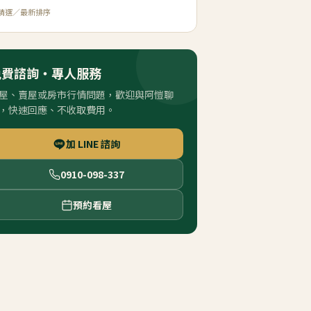
精選／最新排序
免費諮詢・專人服務
屋、賣屋或房市行情問題，歡迎與阿愷聊
，快速回應、不收取費用。
加 LINE 諮詢
0910-098-337
預約看屋