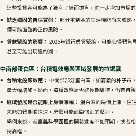
這些投資客可能為了獲利了結而拋售，進一步增加市場的
缺乏穩固的自住買盤：
部分重劃區的生活機能尚未成熟
價可能面臨修正的風險
。
貸款緊縮的影響：
2025年銀行房貸緊縮，可能使得預
甚至可能出現違約潮
。
中南部蛋白區：台積電效應與區域發展的拉鋸戰
台積電設廠效應：
中南部部分蛋白區，如嘉義的
朴子市
量大幅增加
。然而，這種效應是否能長期維持，仍有待觀
區域發展是否能跟上房價漲幅：
蛋白區的房價上漲，往
未能如預期般快速，房價可能面臨修正的壓力。
舉例來說，若
嘉義科學園區
的開發進度不如預期，或者相
持高檔
。