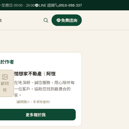
至週日 09:00 - 20:00
LINE 諮詢
0910-098-337
章
免費諮詢
關於作者
愷想家不動產
｜
阿愷
在地深耕、誠信服務，用心陪伴每
顧問
一位客戶，協助您找到最適合的
照
家。
（顧問簡介・年資待提供）
更多關於我