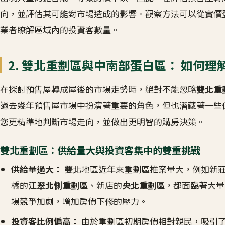
向，並評估其可能對市場造成的影響。觀察方法可以從實價
業者瞭解區域內的投資客數量。
2. 雙北重劃區與中南部蛋白區： 如何
在探討預售屋轉成屋後的市場走勢時，絕對不能忽略
雙北重
過去幾年預售屋市場中扮演著重要的角色，但也潛藏著一些
您更精準地判斷市場走向，並做出更明智的購房決策。
雙北重劃區：供給量大與投資客集中的雙重挑戰
供給量過大：
雙北地區近年來重劃區推案量大，例如新
橋的
江翠北側重劃區
、新店的
央北重劃區
，都面臨著大量
場競爭加劇，增加房價下修的壓力。
投資客比例偏高：
由於重劃區初期房價相對親民，吸引