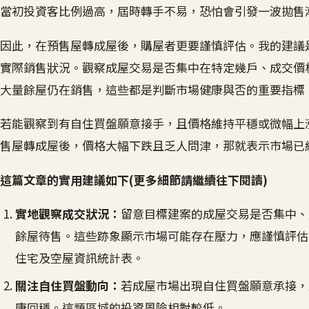
當初投資客比例過高，屆時轉手不易，恐怕會引發一波拋售
因此，在預售屋轉成屋後，購屋者更要謹慎評估。我的建議
實際銷售狀況。觀察成屋交易是否集中在特定幾戶、成交價
大量餘屋仍在銷售，這些都是判斷市場健康與否的重要指標
若能觀察到有自住買盤願意接手，且價格維持平穩或微幅上
售屋轉成屋後，價格大幅下跌且乏人問津，那就表示市場已
這篇文章的實用建議如下(更多細節請繼續往下閱讀)
實地觀察成交狀況：
留意目標建案的成屋交易是否集中、
餘屋待售。這些跡象顯示市場可能存在壓力，應謹慎評估
住宅及空屋資訊統計表。
關注自住買盤動向：
若成屋市場出現自住買盤願意承接，
康回穩。這類區域的投資風險相對較低。