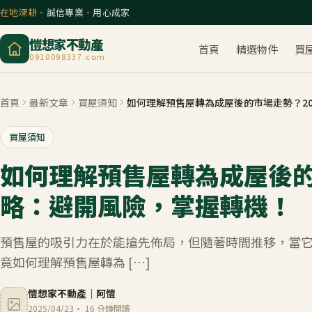
在地深耕
・
誠信專業
・
用心成家
愷想家不動產
首頁
精選物件
買
0910098337.com
首頁
最新文章
買屋須知
如何理解預售屋轉為成屋後的市場走勢？2
買屋須知
如何理解預售屋轉為成屋後的
略：避開風險，掌握轉機！
預售屋的吸引力在於能搶先佈局，但隨著時間推移，當
竟如何理解預售屋轉為 […]
愷想家不動產
｜
阿愷
2025/04/23
·
16
分鐘閱讀