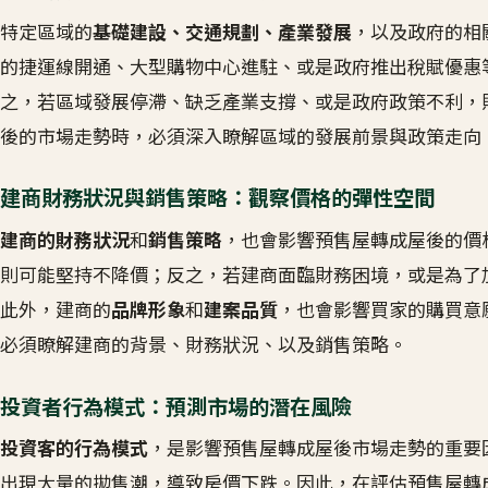
特定區域的
基礎建設、交通規劃、產業發展
，以及政府的相
的捷運線開通、大型購物中心進駐、或是政府推出稅賦優惠
之，若區域發展停滯、缺乏產業支撐、或是政府政策不利，
後的市場走勢時，必須深入瞭解區域的發展前景與政策走向
建商財務狀況與銷售策略：觀察價格的彈性空間
建商的財務狀況
和
銷售策略
，也會影響預售屋轉成屋後的價
則可能堅持不降價；反之，若建商面臨財務困境，或是為了
此外，建商的
品牌形象
和
建案品質
，也會影響買家的購買意
必須瞭解建商的背景、財務狀況、以及銷售策略。
投資者行為模式：預測市場的潛在風險
投資客的行為模式
，是影響預售屋轉成屋後市場走勢的重要
出現大量的拋售潮，導致房價下跌。因此，在評估預售屋轉