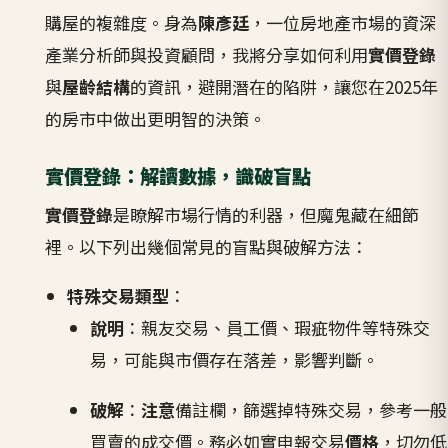
購屋的複雜度。身為
陳彥廷
，一位房地產市場的資深
產業分析師與投資顧問，我將分享如何利用
實價登錄
與
屋齡結構
的資訊，避開潛在的陷阱，讓您在2025年
的房市中做出更明智的決策。
實價登錄：解讀數據，識破盲點
實價登錄
是瞭解市場行情的利器，但魔鬼藏在細節
裡。以下列出幾個常見的盲點與破解方法：
特殊交易類型
：
說明
：親友交易、員工價、瑕疵物件等特殊交
易，可能與市價存在落差，影響判斷。
破解
：
注意
備註欄，篩選掉特殊交易，參考一般
買賣的成交價。務必如實申報交易
價格
，切勿低