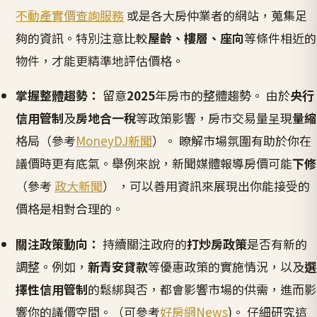
不動產實價查詢服務
或是各大房仲業者的網站，蒐集足
夠的資訊。特別注意比較
屋齡、樓層、座向
等條件相近的
物件，才能更精準地評估價格。
掌握整體趨勢：
留意
2025
年房市的整體趨勢。 由於
央行
信用管制
及
房地合一稅
等政策影響，房市交易量呈現
量縮
格局（參考
MoneyDJ新聞
）。 瞭解市場氛圍有助於你在
議價時更有底氣。舉例來說，新聞媒體報導房價可能
下修
（參考
政大新聞
） ，可以善用資訊來展現出你能接受的
價格是相對合理的。
關注政策動向：
持續關注政府的
打炒房政策
是否有新的
調整。例如，
新青安貸款
等優惠政策的實施情況，以及
選
擇性信用管制
的鬆綁與否，都會影響市場的供需，進而影
響你的議價空間。（可參考
好房網News
)。 仔細研究這