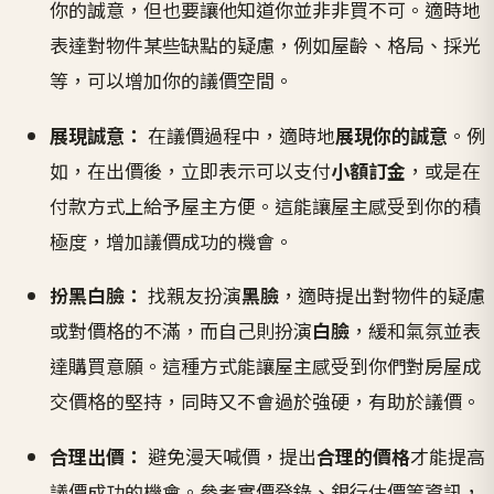
你的誠意，但也要讓他知道你並非非買不可。適時地
表達對物件某些缺點的疑慮，例如屋齡、格局、採光
等，可以增加你的議價空間。
展現誠意：
在議價過程中，適時地
展現你的誠意
。例
如，在出價後，立即表示可以支付
小額訂金
，或是在
付款方式上給予屋主方便。這能讓屋主感受到你的積
極度，增加議價成功的機會。
扮黑白臉：
找親友扮演
黑臉
，適時提出對物件的疑慮
或對價格的不滿，而自己則扮演
白臉
，緩和氣氛並表
達購買意願。這種方式能讓屋主感受到你們對房屋成
交價格的堅持，同時又不會過於強硬，有助於議價。
合理出價：
避免漫天喊價，提出
合理的價格
才能提高
議價成功的機會。參考實價登錄、銀行估價等資訊，