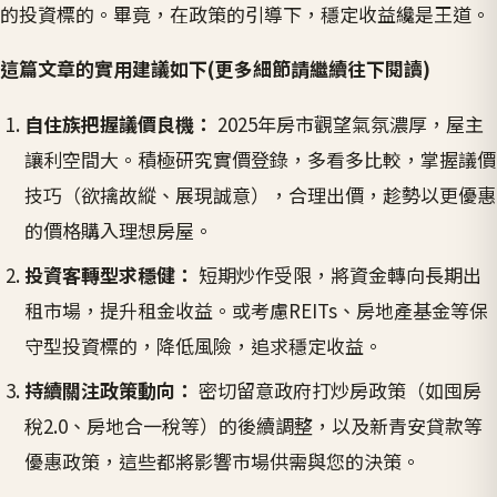
的投資標的。畢竟，在政策的引導下，穩定收益纔是王道。
這篇文章的實用建議如下(更多細節請繼續往下閱讀)
自住族把握議價良機：
2025年房市觀望氣氛濃厚，屋主
讓利空間大。積極研究實價登錄，多看多比較，掌握議價
技巧（欲擒故縱、展現誠意），合理出價，趁勢以更優惠
的價格購入理想房屋。
投資客轉型求穩健：
短期炒作受限，將資金轉向長期出
租市場，提升租金收益。或考慮REITs、房地產基金等保
守型投資標的，降低風險，追求穩定收益。
持續關注政策動向：
密切留意政府打炒房政策（如囤房
稅2.0、房地合一稅等）的後續調整，以及新青安貸款等
優惠政策，這些都將影響市場供需與您的決策。