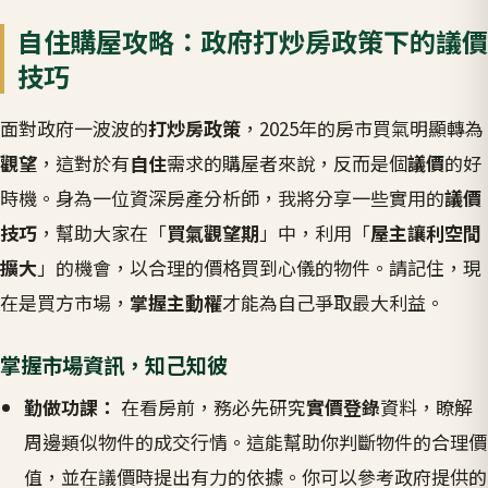
自住購屋攻略：政府打炒房政策下的議價
技巧
面對政府一波波的
打炒房政策
，2025年的房市買氣明顯轉為
觀望
，這對於有
自住
需求的購屋者來說，反而是個
議價
的好
時機。身為一位資深房產分析師，我將分享一些實用的
議價
技巧
，幫助大家在「
買氣觀望期
」中，利用「
屋主讓利空間
擴大
」的機會，以合理的價格買到心儀的物件。請記住，現
在是買方市場，
掌握主動權
才能為自己爭取最大利益。
掌握市場資訊，知己知彼
勤做功課：
在看房前，務必先研究
實價登錄
資料，瞭解
周邊類似物件的成交行情。這能幫助你判斷物件的合理價
值，並在議價時提出有力的依據。你可以參考政府提供的