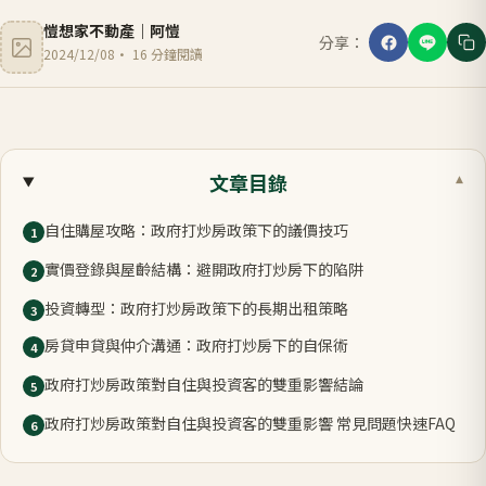
愷想家不動產
｜
阿愷
分享：
2024/12/08
·
16
分鐘閱讀
文章目錄
▾
自住購屋攻略：政府打炒房政策下的議價技巧
1
實價登錄與屋齡結構：避開政府打炒房下的陷阱
2
投資轉型：政府打炒房政策下的長期出租策略
3
房貸申貸與仲介溝通：政府打炒房下的自保術
4
政府打炒房政策對自住與投資客的雙重影響結論
5
政府打炒房政策對自住與投資客的雙重影響 常見問題快速FAQ
6