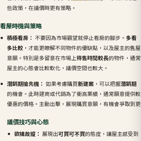
些政策，在議價時更有策略。
看屋時機與策略
積極看房：
不要因為市場觀望就停止看房的腳步。
多看
多比較
，才能更瞭解不同物件的優缺點，以及屋主的售屋
意願。特別是多留意在市場上
待售時間較長
的物件，通常
屋主的心態會比較軟化，議價空間也較大。
潛銷期搶先機：
如果考慮購買
新建案
，可以把握
潛銷期
的機會。此時建商或代銷為了衝高業績，通常願意提供較
優惠的價格。主動出擊，展現購買意願，有機會爭取到更
議價技巧與心態
欲擒故縱：
展現出
可買可不買
的態度，讓屋主感受到