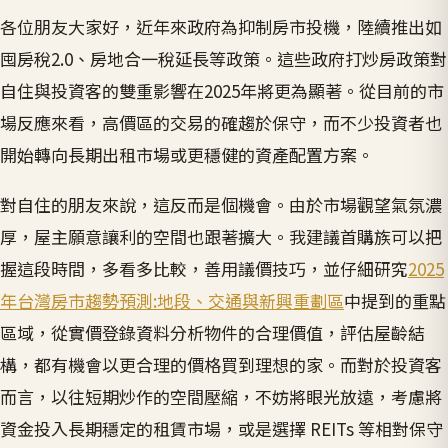
各位朋友大家好，近年來政府為抑制房市投機，陸續推出如
囤房稅2.0、房地合一稅延長等政策。這些政府打炒房政策對
自住與投資客的雙重影響在2025年將更為顯著。從目前的市
場反應來看，高價區的交易的確趨於保守，而不少投資者也
開始轉向長期出租市場或更穩健的資產配置方案。
對自住的朋友來說，這反而是個機會。由於市場觀望氣氛濃
厚，屋主願意讓利的空間也跟著擴大。我建議首購族可以把
握這段時間，多看多比較，善用議價技巧，並仔細研究
2025
年台灣房市趨勢預測:地段、交通與新興重劃區
中提到的重點
區域，從實價登錄資料分析物件的合理價值，評估屋齡結
構，都有機會以更合理的價格買到理想的家。而對於投資客
而言，以往短期炒作的空間壓縮，不妨將眼光放遠，考慮將
資金投入長期穩定的租賃市場，或是選擇 REITs 等相對保守