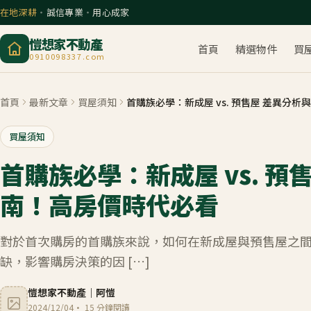
在地深耕
・
誠信專業
・
用心成家
愷想家不動產
首頁
精選物件
買
0910098337.com
首頁
最新文章
買屋須知
首購族必學：新成屋 vs. 預售屋 差異分
買屋須知
首購族必學：新成屋 vs. 預
南！高房價時代必看
對於首次購房的首購族來說，如何在新成屋與預售屋之間
缺，影響購房決策的因 […]
愷想家不動產
｜
阿愷
2024/12/04
·
15
分鐘閱讀