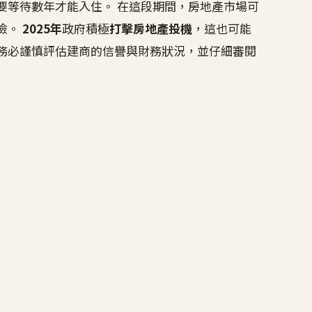
要等待數年才能入住。 在這段期間，房地產市場可
險。
2025年
政府積極
打擊房地產投機
，這也可能
務必謹慎評估建商的信譽與財務狀況，並仔細審閱
。