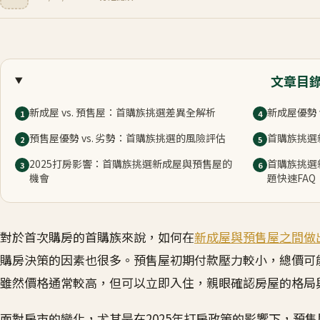
文章目
新成屋 vs. 預售屋：首購族挑選差異全解析
新成屋優勢 
1
4
預售屋優勢 vs. 劣勢：首購族挑選的風險評估
首購族挑選
2
5
2025打房影響：首購族挑選新成屋與預售屋的
首購族挑選
3
6
機會
題快速FAQ
對於首次購房的首購族來說，如何在
新成屋與預售屋之間做
購房決策的因素也很多。預售屋初期付款壓力較小，總價可
雖然價格通常較高，但可以立即入住，親眼確認房屋的格局
面對房市的變化，尤其是在2025年打房政策的影響下，預