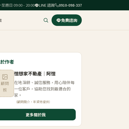
至週日 09:00 - 20:00
LINE 諮詢
0910-098-337
章
免費諮詢
關於作者
愷想家不動產
｜
阿愷
在地深耕、誠信服務，用心陪伴每
顧問
一位客戶，協助您找到最適合的
照
家。
（顧問簡介・年資待提供）
更多關於我