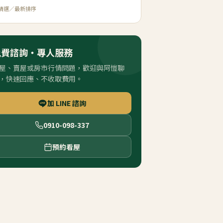
精選／最新排序
免費諮詢・專人服務
屋、賣屋或房市行情問題，歡迎與阿愷聊
，快速回應、不收取費用。
加 LINE 諮詢
0910-098-337
預約看屋