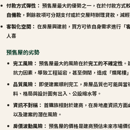
付款方式彈性：
預售屋最大的優勢之一，在於付款方式較
自備款
，剩餘款項可分期支付或於交屋時辦理貸款，減輕
客製化空間：
在房屋興建前，買方可依自身需求進行「
人喜
預售屋的劣勢
完工風險：
預售屋最大的風險在於
完工的不確定性
。
抗力因素，導致工程延宕，甚至倒閉，造成「爛尾樓」的窘
品質風險：
即使建案順利完工，房屋品質也可能與當
料、格局與設計圖有出入、公設縮水等。
資訊不對稱：
首購族相對於建商，在房地產資訊方面
以及建案的潛在風險。
房價波動風險：
預售屋的價格是建商預估未來市場價