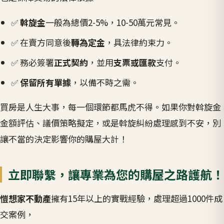
✅
斡旋金
一般為總價2-5%，10-50萬元常見。
✅ 在賣方同意後
轉為定金
，具法律約束力。
✅ 務必簽署
正式契約
，並用
支票或匯款
支付。
✅
保留所有單據
，以備不時之需。
買房是人生大事，每一個環節都馬虎不得。如果你對斡旋金
金額評估、議價策略擬定，或是斡旋糾紛處理感到不安，別
讓不當的決定影響你的購屋大計！
立即聯繫，讓專業為您的購屋之路護航！
愷想家不動產
擁有15年以上的實戰經驗，處理超過1000件成
交案例，