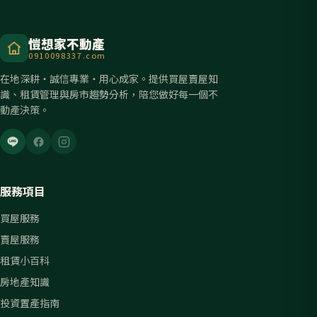
愷想家不動產
0910098337.com
在地深耕・誠信專業・用心成家。提供買屋賣屋知
識、租賃管理與房市趨勢分析，陪您做好每一個不
動產決策。
服務項目
買屋服務
賣屋服務
租賃小百科
房地產知識
投資置產指南