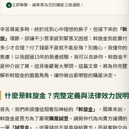
立即聯繫，讓專業為您的購屋之路護航！
9
辛苦尋覓多時，終於找到心中理想的房子，但接下來的
「斡
旋」
環節，卻讓不少買家感到緊張又困惑：斡旋金到底要付
多少才合理？付了錢是不是就不能反悔？別擔心，我懂你的
焦慮！以我超過15年的房產經驗，我可以告訴你，斡旋金不
是仲介說了算，這背後藏著大學問。這篇文章，將為你完整
解析斡旋金的眉眉角角，讓你做出最明智的購屋決定。
什麼是斡旋金？完整定義與法律效力說明
首先，我們來搞懂這個看似神秘的
「斡旋金」
。簡單來說，
斡旋金是買方為了展現
購屋誠意
，請房仲代為向賣方議價的
一筆
「誠意金」
。這筆錢並不是直接給賣方，而是暫時交由