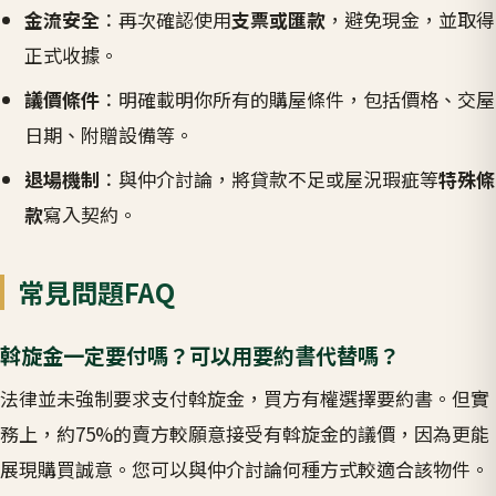
金流安全
：再次確認使用
支票或匯款
，避免現金，並取得
正式收據。
議價條件
：明確載明你所有的購屋條件，包括價格、交屋
日期、附贈設備等。
退場機制
：與仲介討論，將貸款不足或屋況瑕疵等
特殊條
款
寫入契約。
常見問題FAQ
斡旋金一定要付嗎？可以用要約書代替嗎？
法律並未強制要求支付斡旋金，買方有權選擇要約書。但實
務上，約75%的賣方較願意接受有斡旋金的議價，因為更能
展現購買誠意。您可以與仲介討論何種方式較適合該物件。