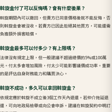
斡旋金付了可以反悔嗎？會有什麼後果？
斡旋期間內可以撤回，但賣方已同意價格後就不能反悔，否
則斡旋金會被沒收。若賣方已因此拒絕其他買方，可能還需
負擔額外損害賠償。
斡旋金最多可以付多少？有上限嗎？
法律沒有規定上限，但一般建議不超過總價的5%或100萬
元。付太多會增加風險，付太少可能影響議價成功率。重要
的是評估自身財務能力和購買決心。
斡旋不成功，多久可以拿回斡旋金？
依規定應於斡旋不成立後3個工作天內退還。若仲介拖延退
還，可向地政局檢舉或向公會申訴。建議在斡旋契約中明訂