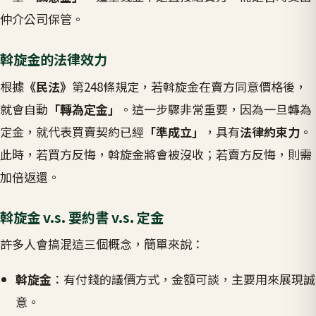
仲介公司保管。
斡旋金的法律效力
根據
《民法》
第248條規定，若斡旋金在賣方同意價格後，
就會自動
「轉為定金」
。這一步驟非常重要，因為一旦轉為
定金，就代表買賣契約已經
「準成立」
，具有
法律約束力
。
此時，若買方反悔，斡旋金將會被沒收；若賣方反悔，則需
加倍返還。
斡旋金 v.s. 要約書 v.s. 定金
許多人會搞混這三個概念，簡單來說：
斡旋金
：有付錢的議價方式，金額可談，主要用來展現誠
意。