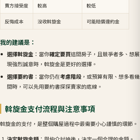
賣方接受度
較高
較低
反悔成本
沒收斡旋金
可能賠償違約金
我的建議是：
選擇斡旋金
：當你
確定要買
這間房子，且競爭者多、想展
現強烈誠意時，斡旋金是更好的選擇。
選擇要約書
：當你仍在
考慮階段
，或預算有限、想多看幾
間時，可以先用要約書探探賣家的底線。
斡旋金支付流程與注意事項
斡旋金的支付，是整個購屋過程中最需要小心謹慎的環節。
決定斡旋金額
：與仲介討論後，決定一個合理的金額。