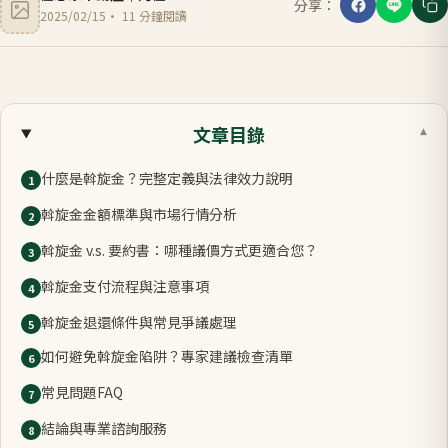
分享：
2025/02/15
·
11
分鐘閱讀
文章目錄
▾
什麼是斡旋金？完整定義與法律效力說明
1
斡旋金金額標準與市場行情分析
2
斡旋金 v.s. 要約書：哪種議價方式更適合您？
3
斡旋金支付流程與注意事項
4
斡旋金退還條件與常見爭議處理
5
如何避免斡旋金陷阱？專家建議檢查清單
6
常見問題FAQ
7
結論與專業諮詢服務
8