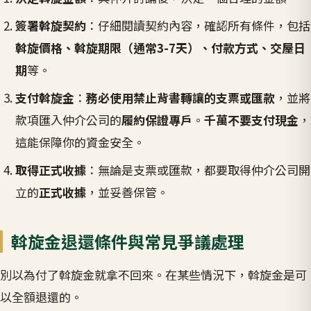
簽署斡旋契約
：仔細閱讀契約內容，確認所有條件，包括
斡旋價格、斡旋期限（通常3-7天）、付款方式、交屋日
期
等。
支付斡旋金
：
務必使用禁止背書轉讓的支票或匯款
，並將
款項匯入仲介公司的
履約保證專戶
。
千萬不要支付現金
，
這能保障你的資金安全。
取得正式收據
：無論是支票或匯款，都要取得仲介公司開
立的
正式收據
，並妥善保管。
斡旋金退還條件與常見爭議處理
別以為付了斡旋金就拿不回來。在某些情況下，斡旋金是可
以全額退還的。