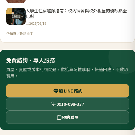
大學生住宿選擇指南：校內宿舍與校外租屋的優缺點全
5
比對
2025/09/19
依精選／最新排序
免費諮詢・專人服務
買屋、賣屋或房市行情問題，歡迎與阿愷聊聊，快速回應、不收取
費用。
加 LINE 諮詢
0910-098-337
預約看屋