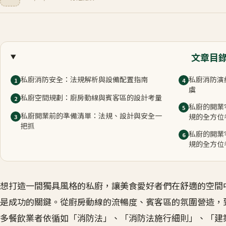
文章目
私廚消防安全：法規解析與設備配置指南
私廚消防演
1
4
虞
私廚空間規劃：廚房動線與賓客區的設計考量
2
私廚的開業
5
私廚開業前的準備清單：法規、設計與安全一
規的全方位
3
把抓
私廚的開業
6
規的全方位
想打造一間獨具風格的私廚，讓美食愛好者們在舒適的空間
是成功的關鍵。從廚房動線的流暢度、賓客區的氛圍營造，
多餐飲業者依循如「消防法」、「消防法施行細則」、「建