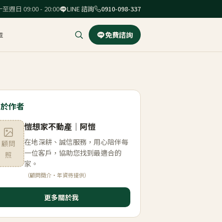
至週日 09:00 - 20:00
LINE 諮詢
0910-098-337
章
免費諮詢
關於作者
愷想家不動產
｜
阿愷
在地深耕、誠信服務，用心陪伴每
顧問
一位客戶，協助您找到最適合的
照
家。
（顧問簡介・年資待提供）
更多關於我