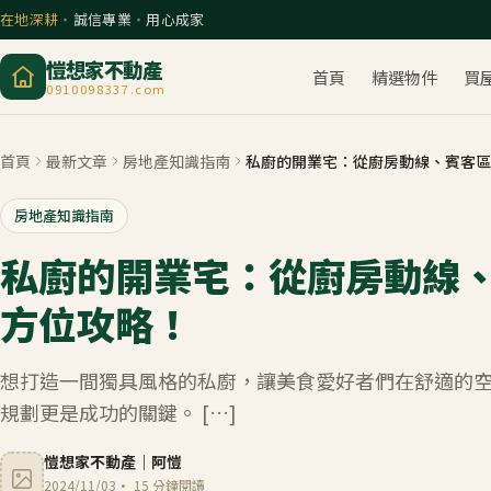
在地深耕
・
誠信專業
・
用心成家
愷想家不動產
首頁
精選物件
買
0910098337.com
首頁
最新文章
房地產知識指南
私廚的開業宅：從廚房動線、賓客區
房地產知識指南
私廚的開業宅：從廚房動線
方位攻略！
想打造一間獨具風格的私廚，讓美食愛好者們在舒適的
規劃更是成功的關鍵。 […]
愷想家不動產
｜
阿愷
2024/11/03
·
15
分鐘閱讀