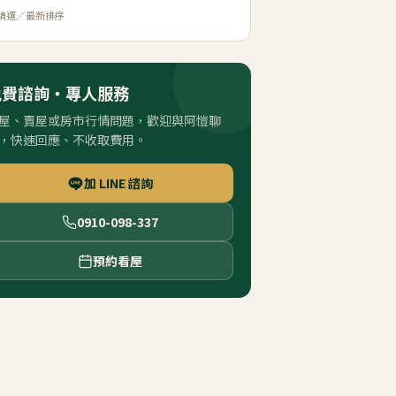
精選／最新排序
免費諮詢・專人服務
屋、賣屋或房市行情問題，歡迎與阿愷聊
，快速回應、不收取費用。
加 LINE 諮詢
0910-098-337
預約看屋