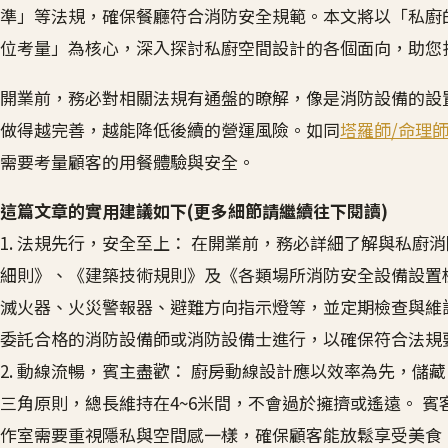
準」等法規，確保餐廳符合消防安全規範。本文將以「私廚
位考量」為核心，深入探討私廚空間設計的各個面向，助您
開業前，務必對相關法規有通盤的瞭解，像是消防設備的設
做得越完善，越能降低後續的營運風險。如同
塔羅師/命理
需要考量顧客的用餐體驗與安全。
這篇文章的實用建議如下(更多細節請繼續往下閱讀)
1. 法規先行，安全至上： 在開業前，務必詳細了解與私
細則》、《建築技術規則》及《各類場所消防安全設備設置
滅火器、火災警報器、避難方向指示燈等，並定期檢查與維
委託合格的消防設備師或消防設備士進行，以確保符合法規
2. 動線流暢，賓主盡歡： 廚房動線設計應以效率為先，
三角原則，總長維持在4~6米間，不會過於擁擠或遙遠。 
作室需要重視隱私與空間感一樣，確保顧客能放鬆享受美食